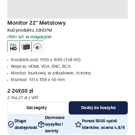
Monitor 22" Metalowy
Kod produktu:
22HD7M
100+ szt. w magazynie
Rozdzielczość 1920 x 1080 (Full HD)
Wejścia: HDMI, VGA, BNC, RCA
Montaż: biurkowy, w zabudowie, ścienny
Rozmiar: 511 x 308 x 40 mm
2 249,00 zł
2 766,27 zł z VAT
Szczegóły
Dodaj do koszyka
Darmowa
Długa
Ponad 5000 opinii
wysyłka i
dostępność
klientów, ocena 4,8/5
zwroty