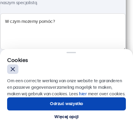
Rozdzielczość 1920 x 1080 (Full HD)
naszym specjalistą.
Wejścia: HDMI, VGA, BNC, RCA
Montaż: biurkowy, w zabudowie, ścienny
Rozmiar: 560 x 337 x 41 mm
2 299,00 zł
2 827,77 zł z VAT
Szczegóły
Dodaj do koszyka
Cookies
Wyślij
Om een correcte werking van onze website te garanderen
en passieve gegevensverzameling mogelijk te maken,
Lub zadzwoń pod numer:
22 397 04 43
maken wij gebruik van cookies. Lees
hier
meer over cookies.
Odrzuć wszystko
Potrzebujesz pomocy?
Kontakt ze specjalistą.
Więcej opcji