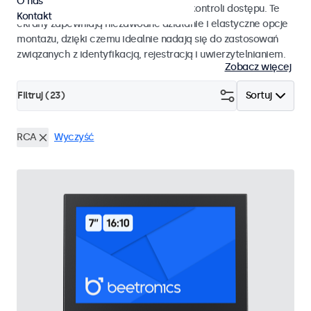
O nas
pracy i płynnej integracji z systemami kontroli dostępu. Te
Kontakt
ekrany zapewniają niezawodne działanie i elastyczne opcje
montażu, dzięki czemu idealnie nadają się do zastosowań
związanych z identyfikacją, rejestracją i uwierzytelnianiem.
Zobacz więcej
Filtruj (
23
)
Sortuj
RCA
Wyczyść