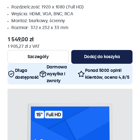
Rozdzielczość 1920 x 1080 (Full HD)
Wejścia: HDMI, VGA, BNC, RCA
Montaż: biurkowy, ścienny
Rozmiar: 372 x 232 x 33 mm
1 549,00 zł
1 905,27 zł z VAT
Szczegóły
Dodaj do koszyka
Darmowa
Długa
Ponad 5000 opinii
wysyłka i
dostępność
klientów, ocena 4,8/5
zwroty