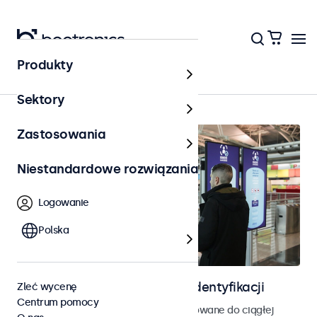
Produkty
Strona główna
Sektory
Zastosowania
Niestandardowe rozwiązania
Logowanie
Polska
Ekrany do kontroli dostępu i identyfikacji
Zleć wycenę
Centrum pomocy
Monitory i ekrany dotykowe zaprojektowane do ciągłej