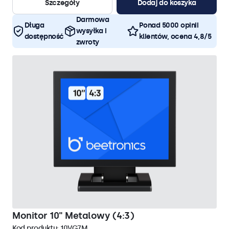
Szczegóły
Dodaj do koszyka
Darmowa
Długa
Ponad 5000 opinii
wysyłka i
dostępność
klientów, ocena 4,8/5
zwroty
Monitor 10" Metalowy (4:3)
Kod produktu:
10VG7M