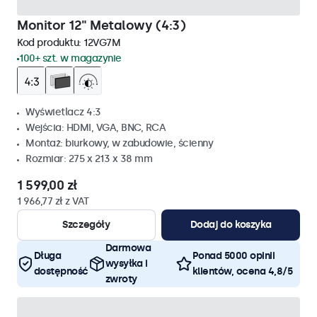
Monitor 12" Metalowy (4:3)
Kod produktu:
12VG7M
100+ szt. w magazynie
Wyświetlacz 4:3
Wejścia: HDMI, VGA, BNC, RCA
Montaż: biurkowy, w zabudowie, ścienny
Rozmiar: 275 x 213 x 38 mm
1 599,00 zł
1 966,77 zł z VAT
Szczegóły
Dodaj do koszyka
Darmowa
Długa
Ponad 5000 opinii
wysyłka i
dostępność
klientów, ocena 4,8/5
zwroty