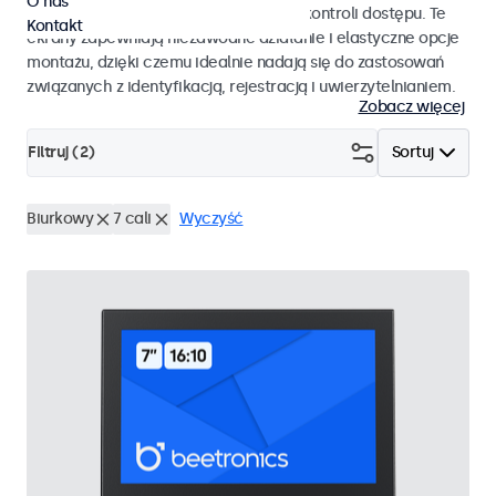
O nas
pracy i płynnej integracji z systemami kontroli dostępu. Te
Kontakt
ekrany zapewniają niezawodne działanie i elastyczne opcje
montażu, dzięki czemu idealnie nadają się do zastosowań
związanych z identyfikacją, rejestracją i uwierzytelnianiem.
Zobacz więcej
Filtruj (
2
)
Sortuj
Biurkowy
7 cali
Wyczyść