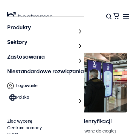
Produkty
Strona główna
Sektory
Zastosowania
Niestandardowe rozwiązania
Logowanie
Polska
Ekrany do kontroli dostępu i identyfikacji
Zleć wycenę
Centrum pomocy
Monitory i ekrany dotykowe zaprojektowane do ciągłej