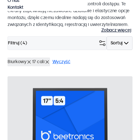
O nas
pracy i płynnej integracji z systemami kontroli dostępu. Te
Kontakt
ekrany zapewniają niezawodne działanie i elastyczne opcje
montażu, dzięki czemu idealnie nadają się do zastosowań
związanych z identyfikacją, rejestracją i uwierzytelnianiem.
Zobacz więcej
Filtruj (
4
)
Sortuj
Biurkowy
17 cali
Wyczyść