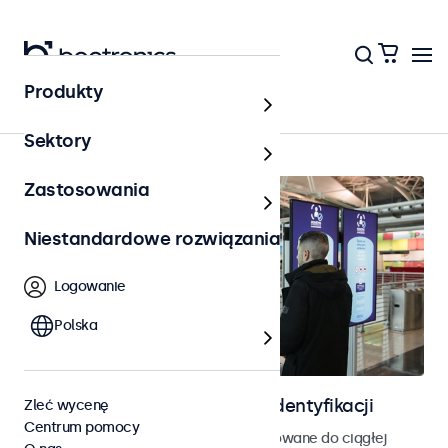
Produkty
Strona główna
Sektory
Zastosowania
Niestandardowe rozwiązania
Logowanie
Polska
Ekrany do kontroli dostępu i identyfikacji
Zleć wycenę
Centrum pomocy
Monitory i ekrany dotykowe zaprojektowane do ciągłej