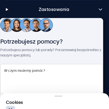
Zastosowania
Obsługa klienta
Potrzebujesz pomocy?
O firmie Beetronics
Potrzebujesz pomocy lub porady? Porozmawiaj bezpośrednio z
naszym specjalistą.
Beetronics
ul. Marszałkowska 126/134, Warszawa, 00-008, Polska
4.8/5 ocenione przez 5000+ firm
Cookies
Polski