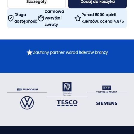
Szczegóły
Dodaj do koszyka
Darmowa
Długa
Ponad 5000 opinii
wysyłka i
dostępność
klientów, ocena 4,8/5
zwroty
Zaufany partner wśród liderów branży