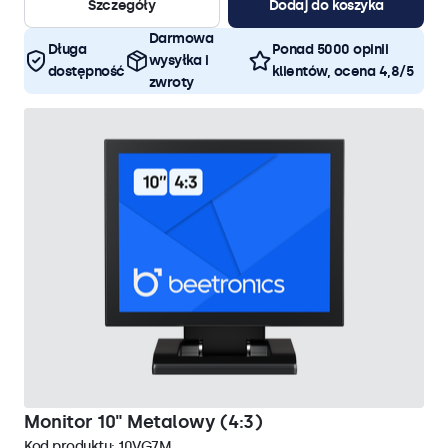
Szczegóły
Dodaj do koszyka
Darmowa
Długa
Ponad 5000 opinii
wysyłka i
dostępność
klientów, ocena 4,8/5
zwroty
Monitor 10" Metalowy (4:3)
Kod produktu:
10VG7M