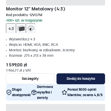
Monitor 12" Metalowy (4:3)
Kod produktu:
12VG7M
100+ szt. w magazynie
Wyświetlacz 4:3
Wejścia: HDMI, VGA, BNC, RCA
Montaż: biurkowy, w zabudowie, ścienny
Rozmiar: 275 x 213 x 38 mm
1 599,00 zł
1 966,77 zł z VAT
Szczegóły
Dodaj do koszyka
Darmowa
Długa
Ponad 5000 opinii
wysyłka i
dostępność
klientów, ocena 4,8/5
zwroty