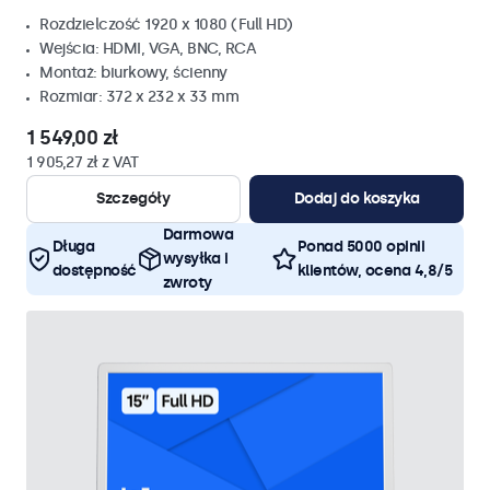
Rozdzielczość 1920 x 1080 (Full HD)
Wejścia: HDMI, VGA, BNC, RCA
Montaż: biurkowy, ścienny
Rozmiar: 372 x 232 x 33 mm
1 549,00 zł
1 905,27 zł z VAT
Szczegóły
Dodaj do koszyka
Darmowa
Długa
Ponad 5000 opinii
wysyłka i
dostępność
klientów, ocena 4,8/5
zwroty