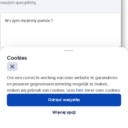
Rozdzielczość 1920 x 1080 (Full HD)
naszym specjalistą.
Wejścia: HDMI, VGA, BNC, RCA
Montaż: biurkowy, w zabudowie, ścienny
Rozmiar: 560 x 337 x 41 mm
2 299,00 zł
2 827,77 zł z VAT
Szczegóły
Dodaj do koszyka
Cookies
Wyślij
Om een correcte werking van onze website te garanderen
en passieve gegevensverzameling mogelijk te maken,
Lub zadzwoń pod numer:
22 397 04 43
maken wij gebruik van cookies. Lees
hier
meer over cookies.
Odrzuć wszystko
Potrzebujesz pomocy?
Kontakt ze specjalistą.
Więcej opcji