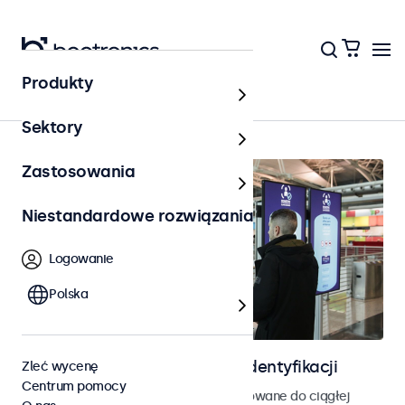
Produkty
Strona główna
Sektory
Zastosowania
Niestandardowe rozwiązania
Logowanie
Polska
Ekrany do kontroli dostępu i identyfikacji
Zleć wycenę
Centrum pomocy
Monitory i ekrany dotykowe zaprojektowane do ciągłej