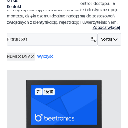
O nas
pracy i płynnej integracji z systemami kontroli dostępu. Te
Kontakt
ekrany zapewniają niezawodne działanie i elastyczne opcje
montażu, dzięki czemu idealnie nadają się do zastosowań
związanych z identyfikacją, rejestracją i uwierzytelnianiem.
Zobacz więcej
Filtruj (
50
)
Sortuj
HDMI
DNV
Wyczyść