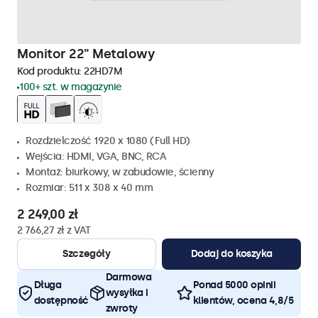
Monitor 22" Metalowy
Kod produktu:
22HD7M
100+ szt. w magazynie
Rozdzielczość 1920 x 1080 (Full HD)
Wejścia: HDMI, VGA, BNC, RCA
Montaż: biurkowy, w zabudowie, ścienny
Rozmiar: 511 x 308 x 40 mm
2 249,00 zł
2 766,27 zł z VAT
Szczegóły
Dodaj do koszyka
Darmowa
Długa
Ponad 5000 opinii
wysyłka i
dostępność
klientów, ocena 4,8/5
zwroty