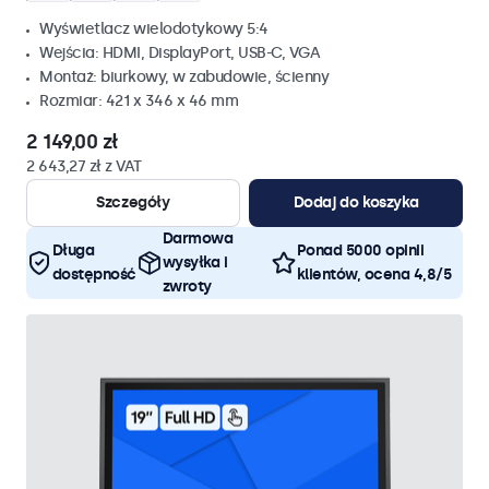
Wyświetlacz wielodotykowy 5:4
Wejścia: HDMI, DisplayPort, USB-C, VGA
Montaż: biurkowy, w zabudowie, ścienny
Rozmiar: 421 x 346 x 46 mm
2 149,00 zł
2 643,27 zł z VAT
Szczegóły
Dodaj do koszyka
Darmowa
Długa
Ponad 5000 opinii
wysyłka i
dostępność
klientów, ocena 4,8/5
zwroty