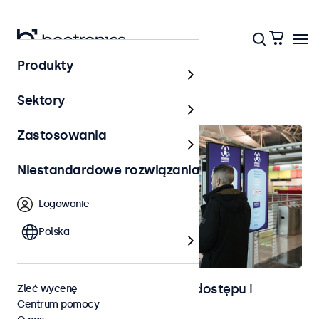
Produkty
Strona główna
Sektory
Zastosowania
Niestandardowe rozwiązania
Logowanie
Polska
Ekrany dotykowe do kontroli dostępu i
Zleć wycenę
Centrum pomocy
identyfikacji