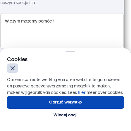
naszym specjalistą.
Monitor Dotykowy 24" Metalowy
Kod produktu:
24TS7M
100+ szt. w magazynie
Wielopunktowy panel dotykowy Full HD
Cookies
Wejścia: HDMI, DisplayPort, USB-C, VGA
Montaż: biurkowy, w zabudowie, ścienny
Rozmiar: 576 x 348 x 44 mm
Wyślij
Om een correcte werking van onze website te garanderen
en passieve gegevensverzameling mogelijk te maken,
2 849,00 zł
Lub zadzwoń pod numer:
22 397 04 43
maken wij gebruik van cookies. Lees
hier
meer over cookies.
3 504,27 zł z VAT
Odrzuć wszystko
Potrzebujesz pomocy?
Szczegóły
Dodaj do koszyka
Kontakt ze specjalistą.
Więcej opcji