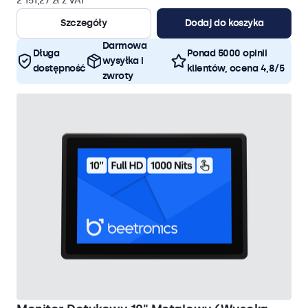
2 151,27 zł z VAT
Szczegóły
Dodaj do koszyka
Darmowa
Długa
Ponad 5000 opinii
wysyłka i
dostępność
klientów, ocena 4,8/5
zwroty