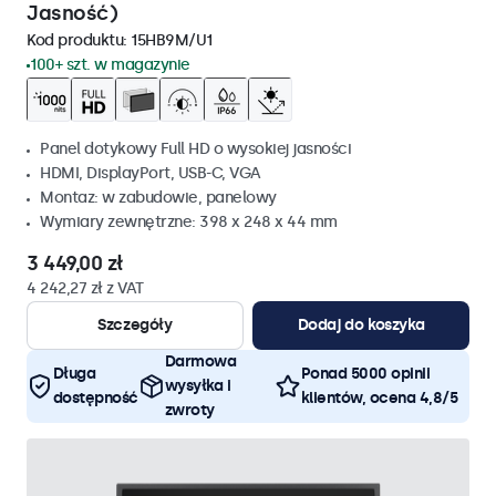
Jasność)
Kod produktu:
15HB9M/U1
100+ szt. w magazynie
Panel dotykowy Full HD o wysokiej jasności
HDMI, DisplayPort, USB-C, VGA
Montaz: w zabudowie, panelowy
Wymiary zewnętrzne: 398 x 248 x 44 mm
3 449,00 zł
4 242,27 zł z VAT
Szczegóły
Dodaj do koszyka
Darmowa
Długa
Ponad 5000 opinii
wysyłka i
dostępność
klientów, ocena 4,8/5
zwroty