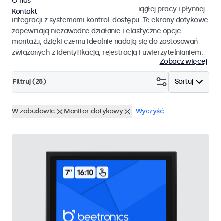
O nas
Ekrany dotykowe zaprojektowane do ciągłej pracy i płynnej
Kontakt
integracji z systemami kontroli dostępu. Te ekrany dotykowe
zapewniają niezawodne działanie i elastyczne opcje
montażu, dzięki czemu idealnie nadają się do zastosowań
związanych z identyfikacją, rejestracją i uwierzytelnianiem.
Zobacz więcej
Filtruj (
25
)
Sortuj
W zabudowie
Monitor dotykowy
Wyczyść