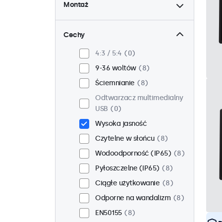
Montaż
Biurkowy
0
Ścienny
0
Cechy
Panelowy
8
4:3 / 5:4
0
W zabudowie
8
9-36 woltów
8
Stojak 19 cali
0
Ściemnianie
8
VESA 75 x 75
3
Odtwarzacz multimedialny
VESA 100 x 100
5
USB
0
Wysoka jasność
Czytelne w słońcu
8
Wodoodporność (IP65)
8
Pyłoszczelne (IP65)
8
Ciągłe użytkowanie
8
Odporne na wandalizm
8
EN50155
8