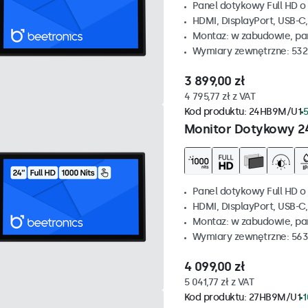
Panel dotykowy Full HD o 
HDMI, DisplayPort, USB-C
Montaz: w zabudowie, p
Wymiary zewnętrzne: 532
3 899,00 zł
4 795,77 zł z VAT
Kod produktu:
24HB9M/U1
5
Monitor Dotykowy 2
Panel dotykowy Full HD o 
HDMI, DisplayPort, USB-C
Montaz: w zabudowie, p
Wymiary zewnętrzne: 563
4 099,00 zł
5 041,77 zł z VAT
Kod produktu:
27HB9M/U1
1