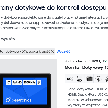
rany dotykowe do kontroli dostępu i
ny dotykowe zaprojektowane do ciągłej pracy i płynnej integracji z s
ny dotykowe zapewniają niezawodne działanie i elastyczne opcje mo
do zastosowań związanych z identyfikacją, rejestracją i uwierzytelnia
8
wyników
tor dotykowy
Wysoka jasność
Wyczyść
Kod produktu:
10HB9M/U1
1
Monitor Dotykowy 1
Panel dotykowy Full HD o 
HDMI, DisplayPort, USB-C
Montaz: w zabudowie, p
Wymiary zewnętrzne: 260