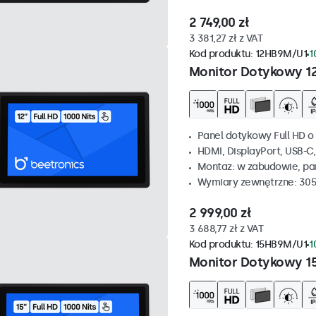
2 749,00 zł
3 381,27 zł z VAT
Kod produktu:
12HB9M/U1
1
Monitor Dotykowy 1
Panel dotykowy Full HD o 
HDMI, DisplayPort, USB-C
Montaz: w zabudowie, p
Wymiary zewnętrzne: 305
2 999,00 zł
3 688,77 zł z VAT
Kod produktu:
15HB9M/U1
1
Monitor Dotykowy 1