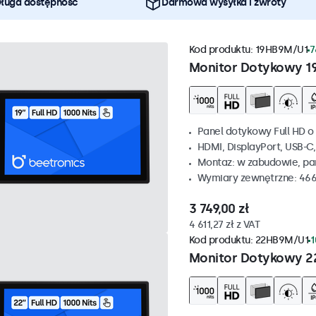
ługa dostępność
Darmowa wysyłka i zwroty
Kod produktu:
19HB9M/U1
7
Monitor Dotykowy 1
Panel dotykowy Full HD o 
HDMI, DisplayPort, USB-C
Montaz: w zabudowie, p
Wymiary zewnętrzne: 466
3 749,00 zł
4 611,27 zł z VAT
Kod produktu:
22HB9M/U1
1
Monitor Dotykowy 2