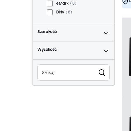
D
eMark
8
DNV
8
do
Szerokość
do
Wysokość