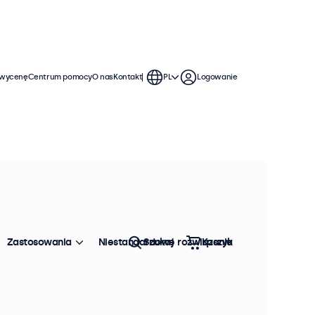
 wycenę
Centrum pomocy
O nas
Kontakt
PL
Logowanie
Zastosowania
Niestandardowe rozwiązania
Szukaj
Koszyk