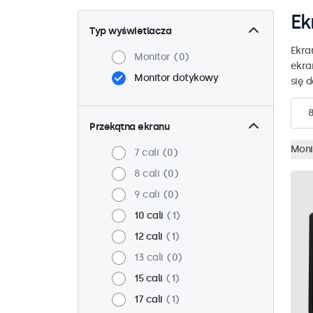
Ek
Typ wyświetlacza
Ekra
Monitor
0
ekra
Monitor dotykowy
się 
Przekątna ekranu
Moni
7 cali
0
8 cali
0
9 cali
0
10 cali
1
12 cali
1
13 cali
0
15 cali
1
17 cali
1