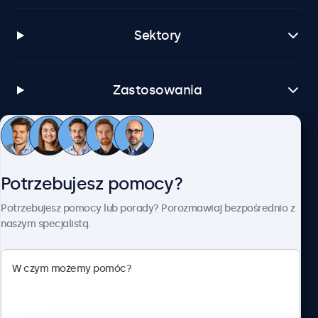
Sektory
Zastosowania
Obsługa klienta
Potrzebujesz pomocy?
O firmie Beetronics
Potrzebujesz pomocy lub porady? Porozmawiaj bezpośrednio z
naszym specjalistą.
Beetronics
ul. Marszałkowska 126/134, Warszawa, 00-008, Polska