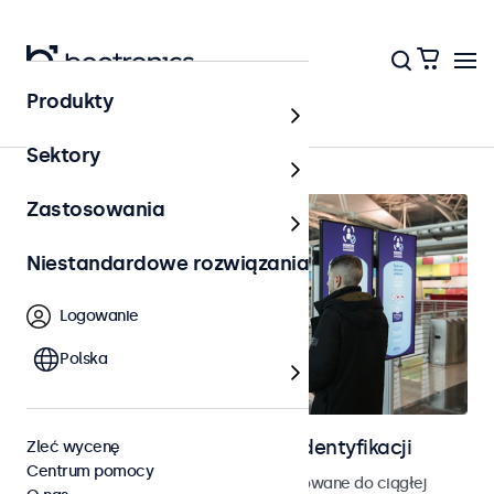
Produkty
Strona główna
Sektory
Zastosowania
Niestandardowe rozwiązania
Logowanie
Polska
Ekrany do kontroli dostępu i identyfikacji
Zleć wycenę
Centrum pomocy
Monitory i ekrany dotykowe zaprojektowane do ciągłej