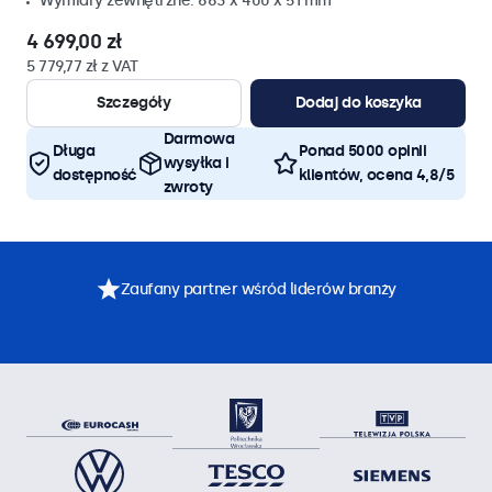
Wymiary zewnętrzne: 663 x 400 x 51 mm
4 699,00 zł
5 779,77 zł z VAT
Szczegóły
Dodaj do koszyka
Darmowa
Długa
Ponad 5000 opinii
wysyłka i
dostępność
klientów, ocena 4,8/5
zwroty
Zaufany partner wśród liderów branży