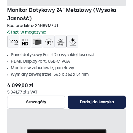
Monitor Dotykowy 24" Metalowy (Wysoka
Jasność)
Kod produktu:
24HB9M/U1
51 szt. w magazynie
Panel dotykowy Full HD o wysokiej jasności
HDMI, DisplayPort, USB-C, VGA
Montaz: w zabudowie, panelowy
Wymiary zewnętrzne: 563 x 352 x 51 mm
4 099,00 zł
5 041,77 zł z VAT
Szczegóły
Dodaj do koszyka