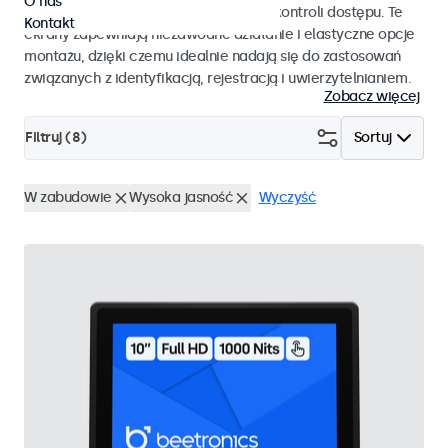
O nas
pracy i płynnej integracji z systemami kontroli dostępu. Te
Kontakt
ekrany zapewniają niezawodne działanie i elastyczne opcje
montażu, dzięki czemu idealnie nadają się do zastosowań
związanych z identyfikacją, rejestracją i uwierzytelnianiem.
Zobacz więcej
Filtruj (
8
)
Sortuj
W zabudowie
Wysoka jasność
Wyczyść