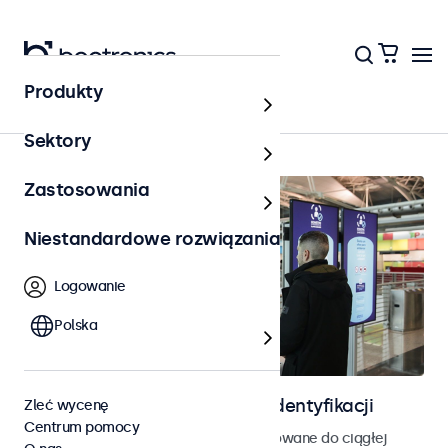
Produkty
Strona główna
Sektory
Zastosowania
Niestandardowe rozwiązania
Logowanie
Polska
Ekrany do kontroli dostępu i identyfikacji
Zleć wycenę
Centrum pomocy
Monitory i ekrany dotykowe zaprojektowane do ciągłej