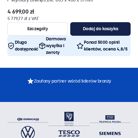
Wymiary zewnętrzne: 663 x 400 x 51 mm
4 699,00 zł
5 779,77 zł z VAT
Szczegóły
Dodaj do koszyka
Darmowa
Długa
Ponad 5000 opinii
wysyłka i
dostępność
klientów, ocena 4,8/5
zwroty
Zaufany partner wśród liderów branży