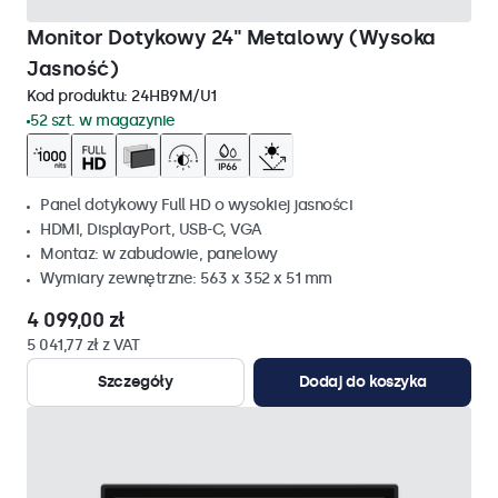
Monitor Dotykowy 24" Metalowy (Wysoka
Jasność)
Kod produktu:
24HB9M/U1
52 szt. w magazynie
Panel dotykowy Full HD o wysokiej jasności
HDMI, DisplayPort, USB-C, VGA
Montaz: w zabudowie, panelowy
Wymiary zewnętrzne: 563 x 352 x 51 mm
4 099,00 zł
5 041,77 zł z VAT
Szczegóły
Dodaj do koszyka