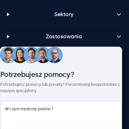
Sektory
Zastosowania
Obsługa klienta
Potrzebujesz pomocy?
O firmie Beetronics
Potrzebujesz pomocy lub porady? Porozmawiaj bezpośrednio z
naszym specjalistą.
Beetronics
ul. Marszałkowska 126/134, Warszawa, 00-008, Polska