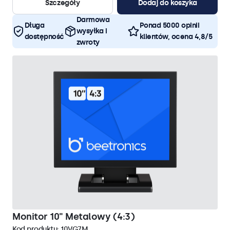
Szczegóły
Dodaj do koszyka
Darmowa
Długa
Ponad 5000 opinii
wysyłka i
dostępność
klientów, ocena 4,8/5
zwroty
Monitor 10" Metalowy (4:3)
Kod produktu:
10VG7M