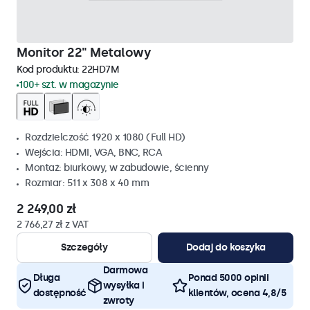
Monitor 22" Metalowy
Kod produktu:
22HD7M
100+ szt. w magazynie
Rozdzielczość 1920 x 1080 (Full HD)
Wejścia: HDMI, VGA, BNC, RCA
Montaż: biurkowy, w zabudowie, ścienny
Rozmiar: 511 x 308 x 40 mm
2 249,00 zł
2 766,27 zł z VAT
Szczegóły
Dodaj do koszyka
Darmowa
Długa
Ponad 5000 opinii
wysyłka i
dostępność
klientów, ocena 4,8/5
zwroty