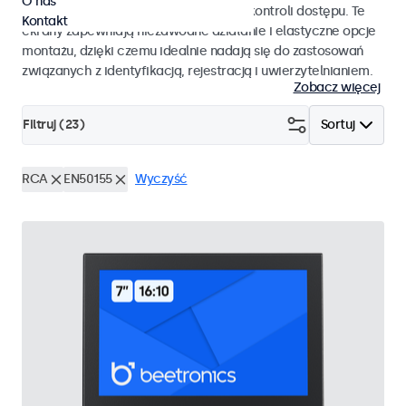
O nas
pracy i płynnej integracji z systemami kontroli dostępu. Te
Kontakt
ekrany zapewniają niezawodne działanie i elastyczne opcje
montażu, dzięki czemu idealnie nadają się do zastosowań
związanych z identyfikacją, rejestracją i uwierzytelnianiem.
Zobacz więcej
Filtruj (
23
)
Sortuj
RCA
EN50155
Wyczyść