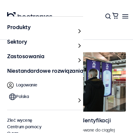
Produkty
Strona główna
Sektory
Zastosowania
Niestandardowe rozwiązania
Logowanie
Polska
Ekrany do kontroli dostępu i identyfikacji
Zleć wycenę
Centrum pomocy
Monitory i ekrany dotykowe zaprojektowane do ciągłej