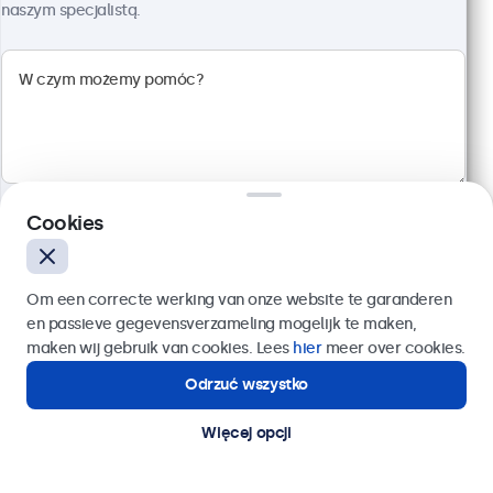
Rozdzielczość 1920 x 1080 (Full HD)
naszym specjalistą.
Wejścia: HDMI, VGA, BNC, RCA
Montaż: biurkowy, w zabudowie, ścienny
Rozmiar: 560 x 337 x 41 mm
2 299,00 zł
2 827,77 zł z VAT
Szczegóły
Dodaj do koszyka
Cookies
Wyślij
Om een correcte werking van onze website te garanderen
en passieve gegevensverzameling mogelijk te maken,
Lub zadzwoń pod numer:
22 397 04 43
maken wij gebruik van cookies. Lees
hier
meer over cookies.
Odrzuć wszystko
Potrzebujesz pomocy?
Kontakt ze specjalistą.
Więcej opcji