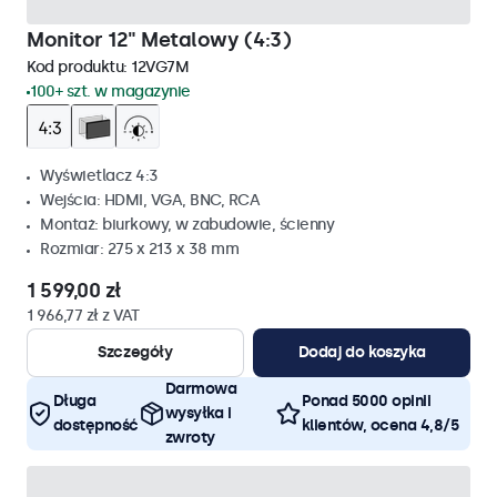
Monitor 12" Metalowy (4:3)
Kod produktu:
12VG7M
100+ szt. w magazynie
Wyświetlacz 4:3
Wejścia: HDMI, VGA, BNC, RCA
Montaż: biurkowy, w zabudowie, ścienny
Rozmiar: 275 x 213 x 38 mm
1 599,00 zł
1 966,77 zł z VAT
Szczegóły
Dodaj do koszyka
Darmowa
Długa
Ponad 5000 opinii
wysyłka i
dostępność
klientów, ocena 4,8/5
zwroty