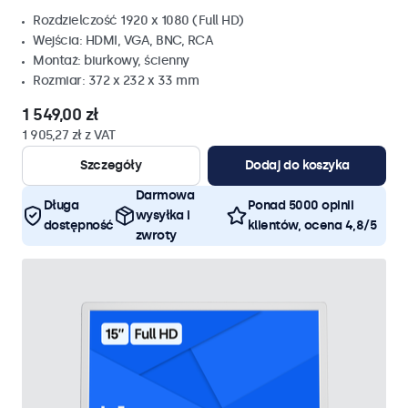
Rozdzielczość 1920 x 1080 (Full HD)
Wejścia: HDMI, VGA, BNC, RCA
Montaż: biurkowy, ścienny
Rozmiar: 372 x 232 x 33 mm
1 549,00 zł
1 905,27 zł z VAT
Szczegóły
Dodaj do koszyka
Darmowa
Długa
Ponad 5000 opinii
wysyłka i
dostępność
klientów, ocena 4,8/5
zwroty