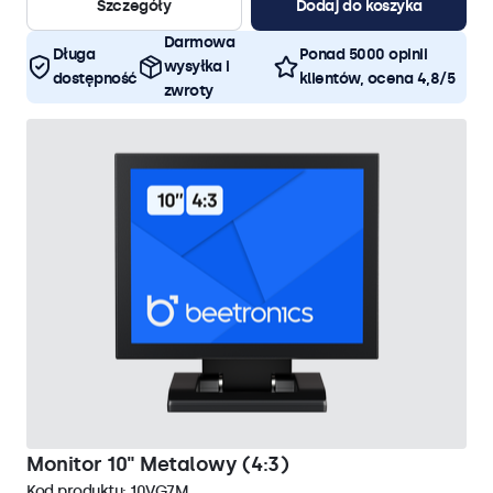
Szczegóły
Dodaj do koszyka
Darmowa
Długa
Ponad 5000 opinii
wysyłka i
dostępność
klientów, ocena 4,8/5
zwroty
Monitor 10" Metalowy (4:3)
Kod produktu:
10VG7M