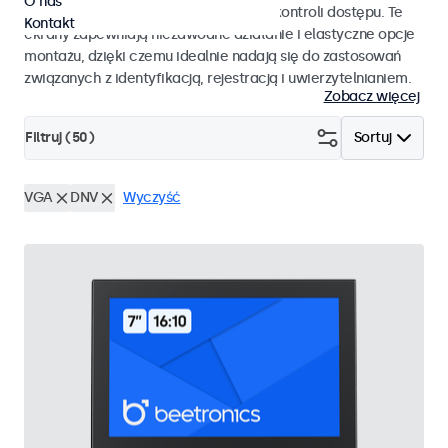
O nas
pracy i płynnej integracji z systemami kontroli dostępu. Te
Kontakt
ekrany zapewniają niezawodne działanie i elastyczne opcje
montażu, dzięki czemu idealnie nadają się do zastosowań
związanych z identyfikacją, rejestracją i uwierzytelnianiem.
Zobacz więcej
Filtruj (
50
)
Sortuj
VGA
DNV
Wyczyść