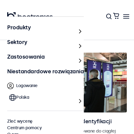
Produkty
Strona główna
Sektory
Zastosowania
Niestandardowe rozwiązania
Logowanie
Polska
Ekrany do kontroli dostępu i identyfikacji
Zleć wycenę
Centrum pomocy
Monitory i ekrany dotykowe zaprojektowane do ciągłej