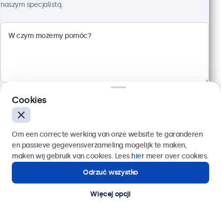
Rozdzielczość 1920 x 1080 (Full HD)
naszym specjalistą.
Wejścia: HDMI, VGA, BNC, RCA
Montaż: biurkowy, w zabudowie, ścienny
Rozmiar: 560 x 337 x 41 mm
2 299,00 zł
2 827,77 zł z VAT
Szczegóły
Dodaj do koszyka
Cookies
Wyślij
Om een correcte werking van onze website te garanderen
en passieve gegevensverzameling mogelijk te maken,
Lub zadzwoń pod numer:
22 397 04 43
maken wij gebruik van cookies. Lees
hier
meer over cookies.
Odrzuć wszystko
Potrzebujesz pomocy?
Kontakt ze specjalistą.
Więcej opcji