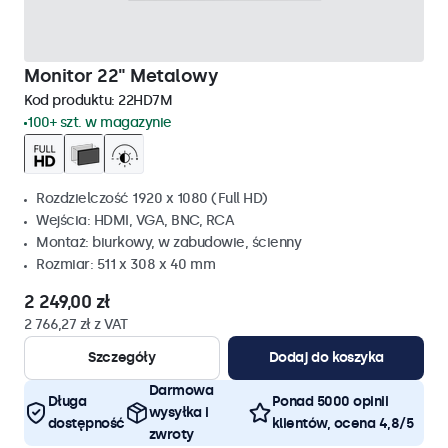
Monitor 22" Metalowy
Kod produktu:
22HD7M
100+ szt. w magazynie
Rozdzielczość 1920 x 1080 (Full HD)
Wejścia: HDMI, VGA, BNC, RCA
Montaż: biurkowy, w zabudowie, ścienny
Rozmiar: 511 x 308 x 40 mm
2 249,00 zł
2 766,27 zł z VAT
Szczegóły
Dodaj do koszyka
Darmowa
Długa
Ponad 5000 opinii
wysyłka i
dostępność
klientów, ocena 4,8/5
zwroty