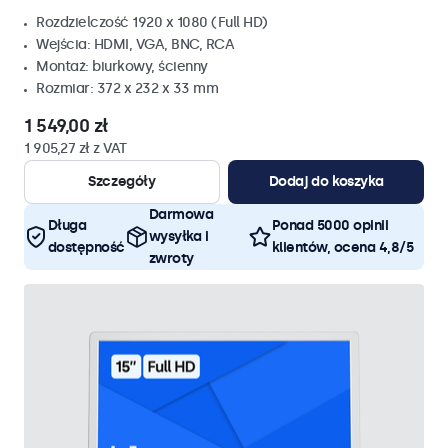
Rozdzielczość 1920 x 1080 (Full HD)
Wejścia: HDMI, VGA, BNC, RCA
Montaż: biurkowy, ścienny
Rozmiar: 372 x 232 x 33 mm
1 549,00 zł
1 905,27 zł z VAT
Szczegóły
Dodaj do koszyka
Darmowa
Długa
Ponad 5000 opinii
wysyłka i
dostępność
klientów, ocena 4,8/5
zwroty