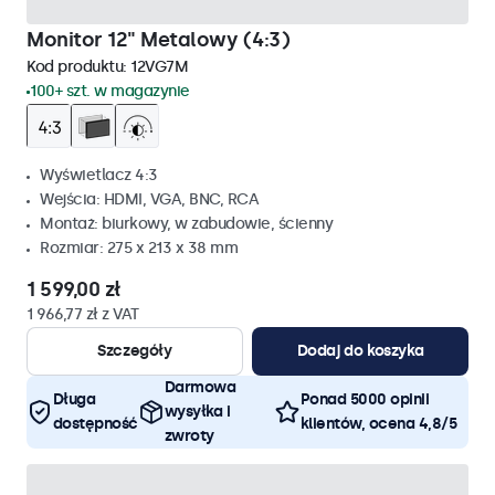
Monitor 12" Metalowy (4:3)
Kod produktu:
12VG7M
100+ szt. w magazynie
Wyświetlacz 4:3
Wejścia: HDMI, VGA, BNC, RCA
Montaż: biurkowy, w zabudowie, ścienny
Rozmiar: 275 x 213 x 38 mm
1 599,00 zł
1 966,77 zł z VAT
Szczegóły
Dodaj do koszyka
Darmowa
Długa
Ponad 5000 opinii
wysyłka i
dostępność
klientów, ocena 4,8/5
zwroty