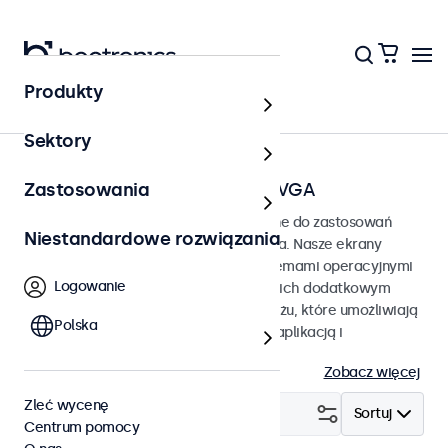
Produkty
Strona główna
Sektory
Ekrany dotykowe ze złączem VGA
Zastosowania
Monitory dotykowe z VGA przeznaczone do zastosowań
Niestandardowe rozwiązania
profesjonalnych i ciągłego użytkowania. Nasze ekrany
dotykowe VGA są kompatybilne z systemami operacyjnymi
Logowanie
Windows, macOS, ChromeOS i Linux, a ich dodatkowym
atutem są wszechstronne opcje montażu, które umożliwiają
Polska
bezproblemową integrację z dowolną aplikacją i
środowiskiem.
Zobacz więcej
Zleć wycenę
Filtruj (
2
)
Sortuj
Centrum pomocy