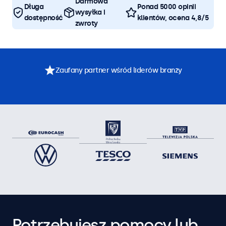
Darmowa
Długa
Ponad 5000 opinii
wysyłka i
dostępność
klientów, ocena 4,8/5
zwroty
Zaufany partner wśród liderów branży
Potrzebujesz pomocy lub