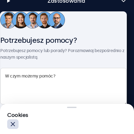
Zastosowania
Obsługa klienta
Potrzebujesz pomocy?
O firmie Beetronics
Potrzebujesz pomocy lub porady? Porozmawiaj bezpośrednio z
naszym specjalistą.
Beetronics
ul. Marszałkowska 126/134, Warszawa, 00-008, Polska
4.8/5 ocenione przez 5000+ firm
Cookies
Polski