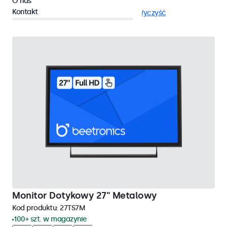
O nas
Kontakt
VGA
Monitory dotykowe 27 cali
Wyczyść
Monitor Dotykowy 27" Metalowy
Kod produktu:
27TS7M
100+ szt. w magazynie