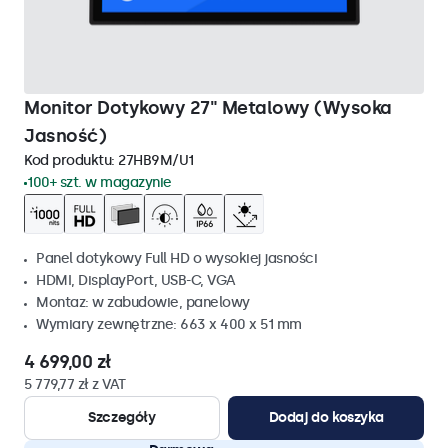
Monitor Dotykowy 27" Metalowy (Wysoka
Jasność)
Kod produktu:
27HB9M/U1
100+ szt. w magazynie
Panel dotykowy Full HD o wysokiej jasności
HDMI, DisplayPort, USB-C, VGA
Montaz: w zabudowie, panelowy
Wymiary zewnętrzne: 663 x 400 x 51 mm
4 699,00 zł
5 779,77 zł z VAT
Szczegóły
Dodaj do koszyka