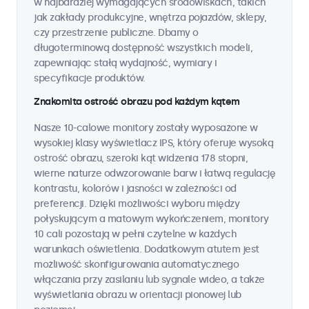
w najbardziej wymagających środowiskach, takich
jak zakłady produkcyjne, wnętrza pojazdów, sklepy,
czy przestrzenie publiczne. Dbamy o
długoterminową dostępność wszystkich modeli,
zapewniając stałą wydajność, wymiary i
specyfikacje produktów.
Znakomita ostrość obrazu pod każdym kątem
Nasze 10-calowe monitory zostały wyposażone w
wysokiej klasy wyświetlacz IPS, który oferuje wysoką
ostrość obrazu, szeroki kąt widzenia 178 stopni,
wierne naturze odwzorowanie barw i łatwą regulację
kontrastu, kolorów i jasności w zależności od
preferencji. Dzięki możliwości wyboru między
połyskującym a matowym wykończeniem, monitory
10 cali pozostają w pełni czytelne w każdych
warunkach oświetlenia. Dodatkowym atutem jest
możliwość skonfigurowania automatycznego
włączania przy zasilaniu lub sygnale wideo, a także
wyświetlania obrazu w orientacji pionowej lub