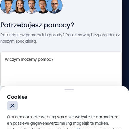
Obsługa klienta
Potrzebujesz pomocy?
O firmie Beetronics
Potrzebujesz pomocy lub porady? Porozmawiaj bezpośrednio z
naszym specjalistą.
Beetronics
ul. Marszałkowska 126/134, Warszawa, 00-008, Polska
4.8/5 ocenione przez 5000+ firm
Cookies
Polski
Wyślij
Om een correcte werking van onze website te garanderen
en passieve gegevensverzameling mogelijk te maken,
Lub zadzwoń pod numer:
22 397 04 43