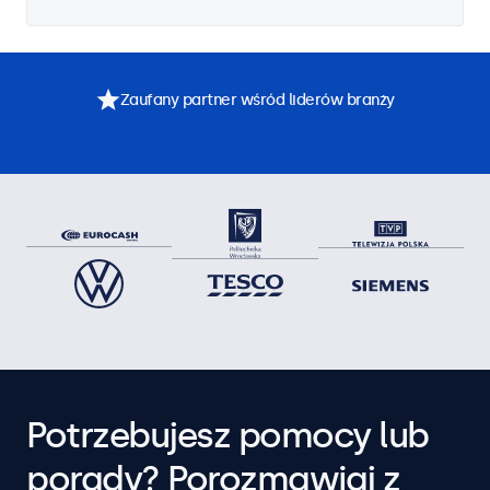
Zaufany partner wśród liderów branży
Potrzebujesz pomocy lub
porady? Porozmawiaj z