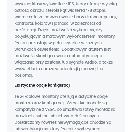
wysokiej klasy wyświetlacz IPS, który oferuje wysoką
ostrość obrazu, szeroki kąt widzenia 178 stopni,
wierne naturze odwzorowanie barw i łatwą regulację
kontrastu, kolorów i jasności w zależności od
preferencji. Dzięki możliwości wyboru między
połyskującym a matowym wykończeniem, monitory
24 cali pozostają w pełni czytelne w każdych
warunkach oświetlenia. Dodatkowym atutem jest
możliwość skonfigurowania automatycznego
włączania przy zasilaniu lub sygnale wideo, a także
wyświetlania obrazu w orientacji pionowej lub
poziomej.
Elastyczne opcje konfiguracji
Te 24-calowe monitory oferują elastyczne opcje
montażu oraz konfiguracji. Wszystkie modele są
kompatybilne z VESA, co umożliwia łatwy montaż na
masztach, suficie lub uchwytach ściennych.
Dostarczamy również niewymagające chłodzenia
lub wentylacji monitory 24 cali z wytrzymałą