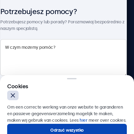
Potrzebujesz pomocy?
O firmie Beetronics
Potrzebujesz pomocy lub porady? Porozmawiaj bezpośrednio z
naszym specjalistą.
Beetronics
ul. Marszałkowska 126/134, Warszawa, 00-008, Polska
4.8/5 ocenione przez 5000+ firm
Cookies
Polski
Wyślij
Om een correcte werking van onze website te garanderen
en passieve gegevensverzameling mogelijk te maken,
Lub zadzwoń pod numer:
22 397 04 43
maken wij gebruik van cookies. Lees
hier
meer over cookies.
Odrzuć wszystko
Potrzebujesz pomocy?