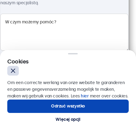
naszym specjalistą.
Kod produktu:
24HD7M
100+ szt. w magazynie
Rozdzielczość 1920 x 1080 (Full HD)
Wejścia: HDMI, VGA, BNC, RCA
Montaż: biurkowy, w zabudowie, ścienny
Rozmiar: 560 x 337 x 41 mm
Cookies
2 299,00 zł
2 827,77 zł z VAT
Wyślij
Om een correcte werking van onze website te garanderen
Szczegóły
Dodaj do koszyka
en passieve gegevensverzameling mogelijk te maken,
Lub zadzwoń pod numer:
22 397 04 43
maken wij gebruik van cookies. Lees
hier
meer over cookies.
Odrzuć wszystko
Potrzebujesz pomocy?
Kontakt ze specjalistą.
Więcej opcji