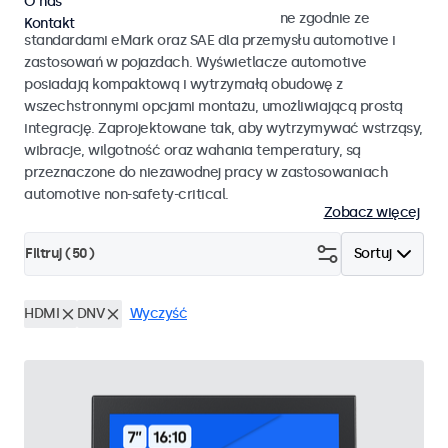
O nas
Monitory i ekrany dotykowe opracowane zgodnie ze
Kontakt
standardami eMark oraz SAE dla przemysłu automotive i
zastosowań w pojazdach. Wyświetlacze automotive
posiadają kompaktową i wytrzymałą obudowę z
wszechstronnymi opcjami montażu, umożliwiającą prostą
integrację. Zaprojektowane tak, aby wytrzymywać wstrząsy,
wibracje, wilgotność oraz wahania temperatury, są
przeznaczone do niezawodnej pracy w zastosowaniach
automotive non-safety-critical.
Zobacz więcej
Filtruj (
50
)
Sortuj
HDMI
DNV
Wyczyść