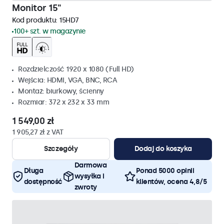
Monitor 15"
Kod produktu:
15HD7
100+ szt. w magazynie
Rozdzielczość 1920 x 1080 (Full HD)
Wejścia: HDMI, VGA, BNC, RCA
Montaż: biurkowy, ścienny
Rozmiar: 372 x 232 x 33 mm
1 549,00 zł
1 905,27 zł z VAT
Szczegóły
Dodaj do koszyka
Darmowa
Długa
Ponad 5000 opinii
wysyłka i
dostępność
klientów, ocena 4,8/5
zwroty