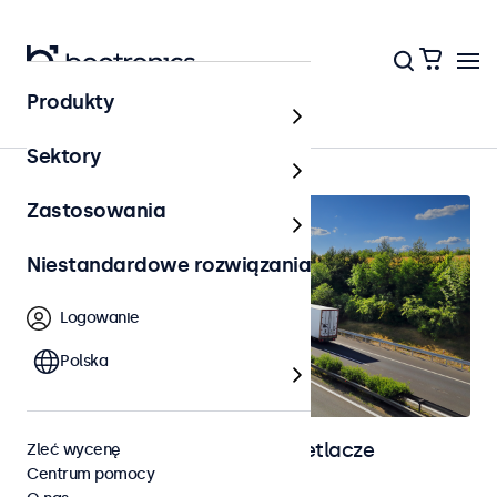
Produkty
Strona główna
Sektory
Zastosowania
Niestandardowe rozwiązania
Logowanie
Polska
Monitory automotive i wyświetlacze
Zleć wycenę
Centrum pomocy
dotykowe