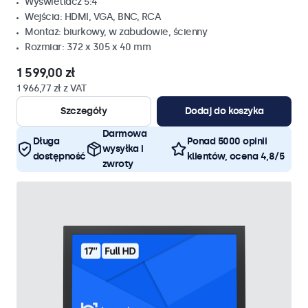
Wyświetlacz 5:4
Wejścia: HDMI, VGA, BNC, RCA
Montaż: biurkowy, w zabudowie, ścienny
Rozmiar: 372 x 305 x 40 mm
1 599,00 zł
1 966,77 zł z VAT
Szczegóły
Dodaj do koszyka
Darmowa
Długa
Ponad 5000 opinii
wysyłka i
dostępność
klientów, ocena 4,8/5
zwroty