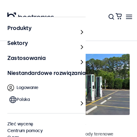
Produkty
Strona główna
Sektory
Zastosowania
Niestandardowe rozwiązania
Logowanie
Polska
Terenowe monitory dotykowe
Zleć wycenę
Centrum pomocy
Poznaj nasze odporne na działanie pogody terenowe