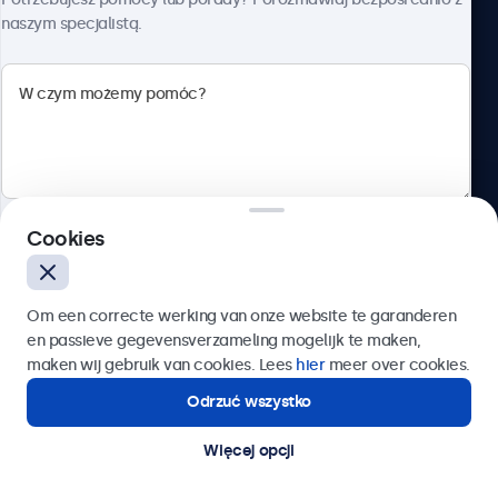
naszym specjalistą.
Beetronics
ul. Marszałkowska 126/134, Warszawa, 00-008, Polska
4.8/5 ocenione przez 5000+ firm
Cookies
Polski
Wyślij
Om een correcte werking van onze website te garanderen
en passieve gegevensverzameling mogelijk te maken,
Lub zadzwoń pod numer:
22 397 04 43
maken wij gebruik van cookies. Lees
hier
meer over cookies.
Odrzuć wszystko
Potrzebujesz pomocy?
Kontakt ze specjalistą.
Więcej opcji
© 2026 Beetronics