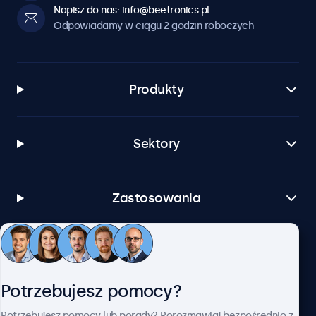
Napisz do nas: info@beetronics.pl
Odpowiadamy w ciągu 2 godzin roboczych
Produkty
Sektory
Zastosowania
Obsługa klienta
Potrzebujesz pomocy?
O firmie Beetronics
Potrzebujesz pomocy lub porady? Porozmawiaj bezpośrednio z