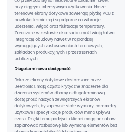
co przekłada się na niezawodne działanie nawet
przy ciągłym, intensywnym użytkowaniu. Nasze
terenowe ekrany dotykowe zawierają płytkę PCB z
powłoką termiczną i są odporne na wibracje,
uderzenia, wilgoć oraz fluktuacje temperatury.
Załączone w zestawie akcesoria umożliwiają łatwą
integrację obudowy nawet w najbardziej
wymagających zastosowaniach terenowych,
zakładach produkcyjnych i przestrzeniach
publicznych.
Długoterminowa dostępność
Jako że ekrany dotykowe dostarczane przez
Beetronics mają często krytyczne znaczenie dla
działania systemów, dbamy o długoterminową
dostępność naszych zewnętrznych ekranów
dotykowych, by zapewnić stałe wymiary, parametry
użytkowe i specyfikacje produktów mimo upływu
czasu. Dzięki temu podejściu klienci mogą bez obaw
zaplanować rozbudowę lub wymianę elementów bez
obaw o kompatybilność lub zmiany w