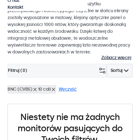
O nas
monitory dotykowe przystosowane do użytku
Kontakt
przemysłowego i komercyjnego. Czytelne w słońcu ekrany
zostały wyposażone w matowy, klejony optycznie panel o
wysokiej jasności 1000 nitów, który gwarantuje doskonałą
widoczność w każdym środowisku. Dzięki łatwej do
integracji metalowej obudowie, te wodoszczelne
wyświetlacze terenowe zapewniają lata niezawodnej pracy
w dowolnych zastosowaniach w terenie.
Zobacz więcej
Filtruj (
0
)
Sortuj
BNC (CVBS)
10 cali
Wyczyść
Niestety nie ma żadnych
monitorów pasujących do
Twoich filtrów.