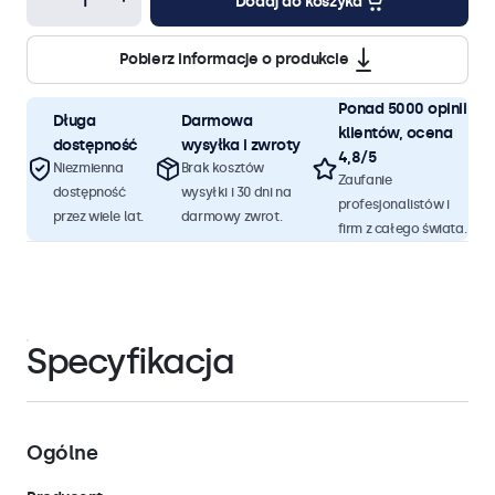
Dodaj do koszyka
Pobierz informacje o produkcie
Ponad 5000 opinii
Długa
Darmowa
klientów, ocena
dostępność
wysyłka i zwroty
4,8/5
Niezmienna
Brak kosztów
Zaufanie
dostępność
wysyłki i 30 dni na
profesjonalistów i
przez wiele lat.
darmowy zwrot.
firm z całego świata.
Specyfikacja
Ogólne