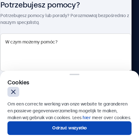
Potrzebujesz pomocy?
O firmie Beetronics
Potrzebujesz pomocy lub porady? Porozmawiaj bezpośrednio z
naszym specjalistą.
Beetronics
ul. Marszałkowska 126/134, Warszawa, 00-008, Polska
4.8/5 ocenione przez 5000+ firm
Cookies
Polski
Wyślij
Om een correcte werking van onze website te garanderen
en passieve gegevensverzameling mogelijk te maken,
Lub zadzwoń pod numer:
22 397 04 43
maken wij gebruik van cookies. Lees
hier
meer over cookies.
Odrzuć wszystko
Potrzebujesz pomocy?
Kontakt ze specjalistą.