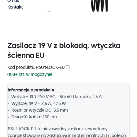
O nas
Kontakt
Zasilacz 19 V z blokadą, wtyczka
ścienna EU
Kod produktu: PSU1-LOCK-EU
100+ szt. w magazynie
Informacje o produkcie
Wejście: 100-240 V AC ~ 50/60 Hz, maks. 1,5 A
Wyjście: 19 V ⎓ 2,5 A, 47,5 W
Rozmiar wtyczki DC: 5,5 mm
Długość kabla: 250 cm
PSU1-LOCK-EU to niezawodny zasilacz zewnętrzny
zaprojektowany do zastosowań profesjonalnych i ciągłego