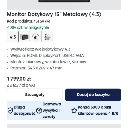
Monitor Dotykowy 15" Metalowy (4:3)
Kod produktu:
15TSV7M
100+ szt. w magazynie
Wyświetlacz wielodotykowy 4:3
Wejścia: HDMI, DisplayPort, USB-C, VGA
Montaż: biurkowy, w zabudowie, ścienny
Rozmiar: 345 x 269 x 47 mm
1 799,00 zł
2 212,77 zł z VAT
Szczegóły
Dodaj do koszyka
Darmowa
Długa
Ponad 5000 opinii
wysyłka i
dostępność
klientów, ocena 4,8/5
zwroty