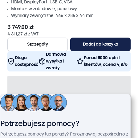
HDMI, DisplayPort, USB-C, VGA
Montaz: w zabudowie, panelowy
Wymiary zewnętrzne: 466 x 285 x 44 mm
3 749,00 zł
4 611,27 zł z VAT
Szczegóły
Dodaj do koszyka
Darmowa
Długa
Ponad 5000 opinii
wysyłka i
dostępność
klientów, ocena 4,8/5
zwroty
Potrzebujesz pomocy?
Potrzebujesz pomocy lub porady? Porozmawiaj bezpośrednio z