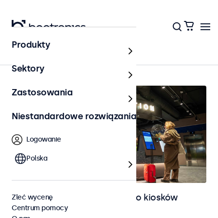
Produkty
Strona główna
Sektory
Zastosowania
Niestandardowe rozwiązania
Logowanie
Polska
Monitory i ekrany dotykowe do kiosków
Zleć wycenę
Centrum pomocy
samoobsługowych