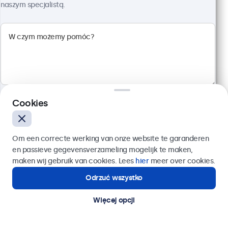
naszym specjalistą.
Monitor Dotykowy 22" Metalowy
Kod produktu:
22TS7M
100+ szt. w magazynie
Cookies
Wielopunktowy panel dotykowy Full HD
Wejścia: HDMI, DisplayPort, USB-C, VGA
Wyślij
Om een correcte werking van onze website te garanderen
Montaż: biurkowy, w zabudowie, ścienny
en passieve gegevensverzameling mogelijk te maken,
Rozmiar: 522 x 317 x 45 mm
Lub zadzwoń pod numer:
22 397 04 43
maken wij gebruik van cookies. Lees
hier
meer over cookies.
2 749,00 zł
Odrzuć wszystko
Potrzebujesz pomocy?
3 381,27 zł z VAT
Kontakt ze specjalistą.
Szczegóły
Więcej opcji
Dodaj do koszyka