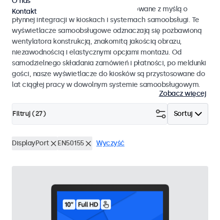
O nas
Monitory i ekrany dotykowe zaprojektowane z myślą o
Kontakt
płynnej integracji w kioskach i systemach samoobsługi. Te
wyświetlacze samoobsługowe odznaczają się pozbawioną
wentylatora konstrukcją, znakomitą jakością obrazu,
niezawodnością i elastycznymi opcjami montażu. Od
samodzielnego składania zamówień i płatności, po meldunki
gości, nasze wyświetlacze do kiosków są przystosowane do
lat ciągłej pracy w dowolnym systemie samoobsługowym.
Zobacz więcej
Filtruj (
27
)
Sortuj
DisplayPort
EN50155
Wyczyść