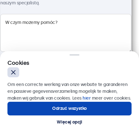
naszym specjalistą.
Kod produktu:
24HD7M
100+ szt. w magazynie
Rozdzielczość 1920 x 1080 (Full HD)
Wejścia: HDMI, VGA, BNC, RCA
Montaż: biurkowy, w zabudowie, ścienny
Rozmiar: 560 x 337 x 41 mm
Cookies
2 299,00 zł
2 827,77 zł z VAT
Wyślij
Szczegóły
Dodaj do koszyka
Om een correcte werking van onze website te garanderen
en passieve gegevensverzameling mogelijk te maken,
Lub zadzwoń pod numer:
22 397 04 43
maken wij gebruik van cookies. Lees
hier
meer over cookies.
Odrzuć wszystko
Potrzebujesz pomocy?
Kontakt ze specjalistą.
Więcej opcji