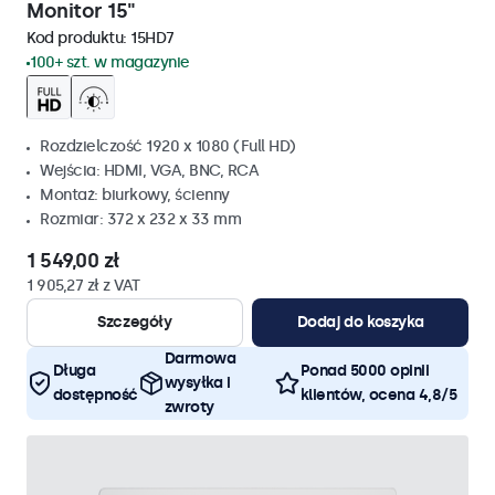
Monitor 15"
Kod produktu:
15HD7
100+ szt. w magazynie
Rozdzielczość 1920 x 1080 (Full HD)
Wejścia: HDMI, VGA, BNC, RCA
Montaż: biurkowy, ścienny
Rozmiar: 372 x 232 x 33 mm
1 549,00 zł
1 905,27 zł z VAT
Szczegóły
Dodaj do koszyka
Darmowa
Długa
Ponad 5000 opinii
wysyłka i
dostępność
klientów, ocena 4,8/5
zwroty