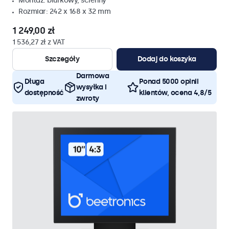
Montaż: biurkowy, ścienny
Rozmiar: 242 x 168 x 32 mm
1 249,00 zł
1 536,27 zł z VAT
Szczegóły
Dodaj do koszyka
Darmowa
Długa
Ponad 5000 opinii
wysyłka i
dostępność
klientów, ocena 4,8/5
zwroty