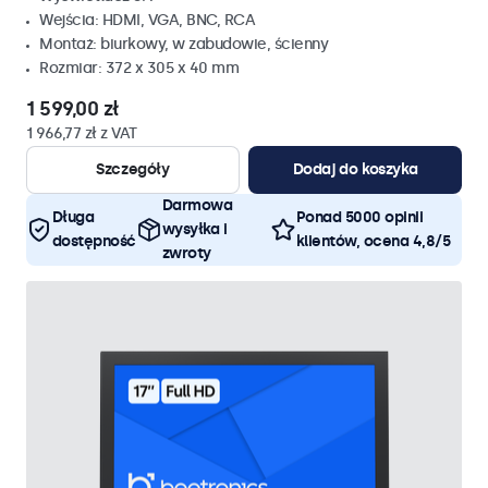
Wejścia: HDMI, VGA, BNC, RCA
Montaż: biurkowy, w zabudowie, ścienny
Rozmiar: 372 x 305 x 40 mm
1 599,00 zł
1 966,77 zł z VAT
Szczegóły
Dodaj do koszyka
Darmowa
Długa
Ponad 5000 opinii
wysyłka i
dostępność
klientów, ocena 4,8/5
zwroty