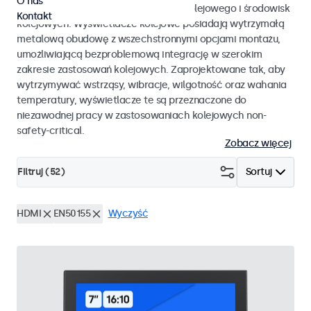
O nas
EN 50155 oraz EN 45545-2 dla taboru kolejowego i środowisk
Kontakt
kolejowych. Wyświetlacze kolejowe posiadają wytrzymałą
metalową obudowę z wszechstronnymi opcjami montażu,
umożliwiającą bezproblemową integrację w szerokim
zakresie zastosowań kolejowych. Zaprojektowane tak, aby
wytrzymywać wstrząsy, wibracje, wilgotność oraz wahania
temperatury, wyświetlacze te są przeznaczone do
niezawodnej pracy w zastosowaniach kolejowych non-
safety-critical.
Zobacz więcej
Filtruj (
52
)
Sortuj
HDMI
EN50155
Wyczyść