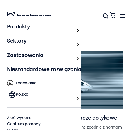
Produkty
Strona główna
Sektory
Zastosowania
Niestandardowe rozwiązania
Logowanie
Polska
Monitory kolejowe i wyświetlacze dotykowe
Zleć wycenę
Centrum pomocy
Monitory i ekrany dotykowe opracowane zgodnie z normami