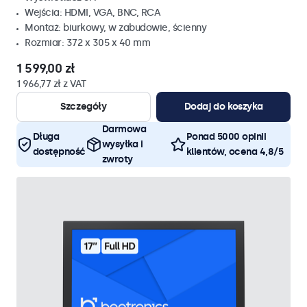
Wejścia: HDMI, VGA, BNC, RCA
Montaż: biurkowy, w zabudowie, ścienny
Rozmiar: 372 x 305 x 40 mm
1 599,00 zł
1 966,77 zł z VAT
Szczegóły
Dodaj do koszyka
Darmowa
Długa
Ponad 5000 opinii
wysyłka i
dostępność
klientów, ocena 4,8/5
zwroty