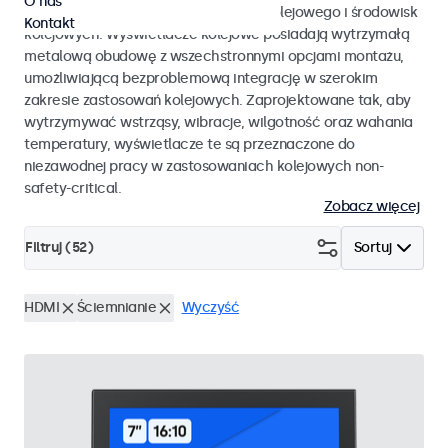
O nas
EN 50155 oraz EN 45545-2 dla taboru kolejowego i środowisk
Kontakt
kolejowych. Wyświetlacze kolejowe posiadają wytrzymałą
metalową obudowę z wszechstronnymi opcjami montażu,
umożliwiającą bezproblemową integrację w szerokim
zakresie zastosowań kolejowych. Zaprojektowane tak, aby
wytrzymywać wstrząsy, wibracje, wilgotność oraz wahania
temperatury, wyświetlacze te są przeznaczone do
niezawodnej pracy w zastosowaniach kolejowych non-
safety-critical.
Zobacz więcej
Filtruj (
52
)
Sortuj
HDMI
Ściemnianie
Wyczyść