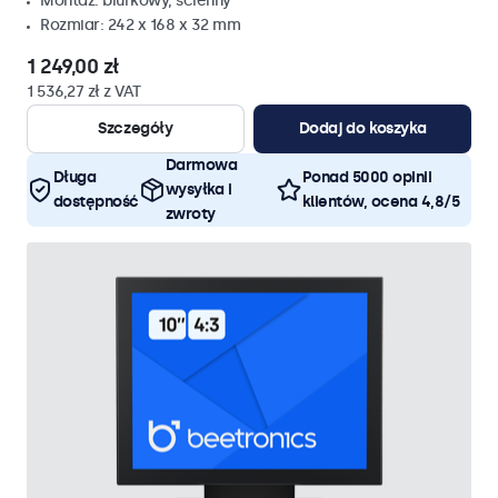
Montaż: biurkowy, ścienny
Rozmiar: 242 x 168 x 32 mm
1 249,00 zł
1 536,27 zł z VAT
Szczegóły
Dodaj do koszyka
Darmowa
Długa
Ponad 5000 opinii
wysyłka i
dostępność
klientów, ocena 4,8/5
zwroty