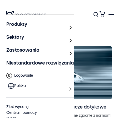
Produkty
Strona główna
Sektory
Zastosowania
Niestandardowe rozwiązania
Logowanie
Polska
Monitory kolejowe i wyświetlacze dotykowe
Zleć wycenę
Centrum pomocy
Monitory i ekrany dotykowe opracowane zgodnie z normami