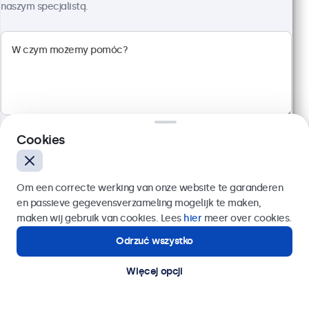
naszym specjalistą.
Kod produktu:
24HD7M
100+ szt. w magazynie
Rozdzielczość 1920 x 1080 (Full HD)
Wejścia: HDMI, VGA, BNC, RCA
Montaż: biurkowy, w zabudowie, ścienny
Rozmiar: 560 x 337 x 41 mm
Cookies
2 299,00 zł
2 827,77 zł z VAT
Wyślij
Szczegóły
Dodaj do koszyka
Om een correcte werking van onze website te garanderen
en passieve gegevensverzameling mogelijk te maken,
Lub zadzwoń pod numer:
22 397 04 43
maken wij gebruik van cookies. Lees
hier
meer over cookies.
Odrzuć wszystko
Potrzebujesz pomocy?
Kontakt ze specjalistą.
Więcej opcji