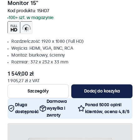
Monitor 15"
Kod produktu:
15HD7
100+ szt. w magazynie
Rozdzielczość 1920 x 1080 (Full HD)
Wejścia: HDMI, VGA, BNC, RCA
Montaż: biurkowy, ścienny
Rozmiar: 372 x 232 x 33 mm
1 549,00 zł
1 905,27 zł z VAT
Szczegóły
Dodaj do koszyka
Darmowa
Długa
Ponad 5000 opinii
wysyłka i
dostępność
klientów, ocena 4,8/5
zwroty