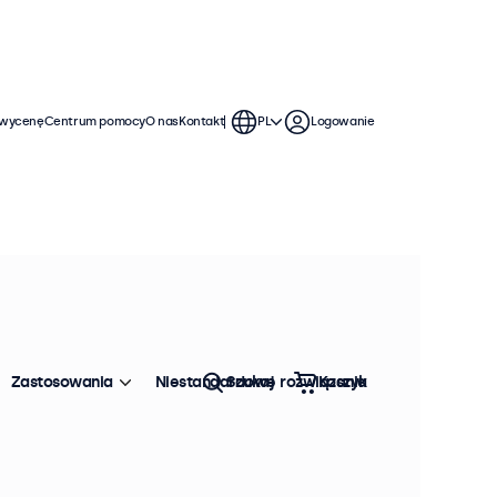
 wycenę
Centrum pomocy
O nas
Kontakt
PL
Logowanie
Zastosowania
Niestandardowe rozwiązania
Szukaj
Koszyk