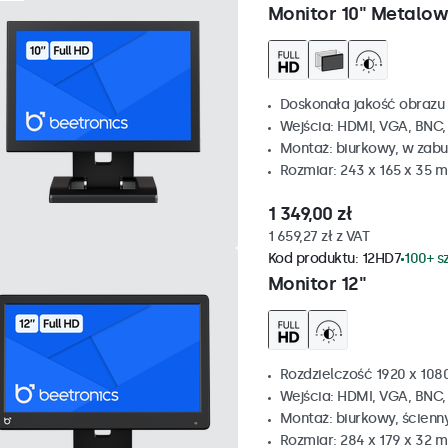
Monitor 10" Metalo
Doskonała jakość obrazu 
Wejścia: HDMI, VGA, BNC
Montaż: biurkowy, w zabu
Rozmiar: 243 x 165 x 35 
1 349,00 zł
1 659,27 zł z VAT
Kod produktu:
12HD7
100+ s
Monitor 12"
Rozdzielczość 1920 x 1080
Wejścia: HDMI, VGA, BNC
Montaż: biurkowy, ścienn
Rozmiar: 284 x 179 x 32 