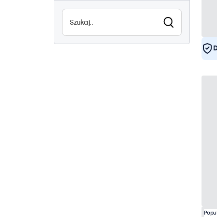
Wysoka jasność
3
Czytelne w słońcu
3
Wodoodporność (IP65)
D
17
Pyłoszczelne (IP65)
17
Ciągłe użytkowanie
32
Odporne na wandalizm
17
EN50155
32
eMark
32
DNV
32
Popu