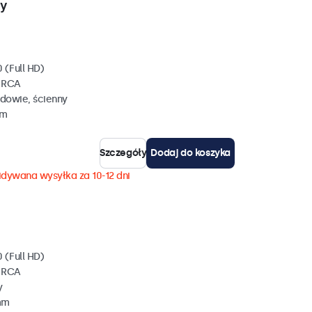
wy
 (Full HD)
, RCA
dowie, ścienny
mm
Szczegóły
Dodaj do koszyka
dywana wysyłka za 10-12 dni
 (Full HD)
, RCA
y
mm