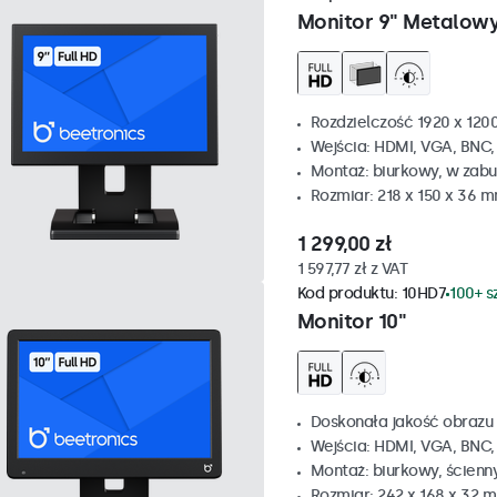
Monitor 9" Metalow
Rozdzielczość 1920 x 1200
Wejścia: HDMI, VGA, BNC
Montaż: biurkowy, w zabu
Rozmiar: 218 x 150 x 36 
1 299,00 zł
1 597,77 zł z VAT
Kod produktu:
10HD7
100+ s
Monitor 10"
Doskonała jakość obrazu 
Wejścia: HDMI, VGA, BNC
Montaż: biurkowy, ścienn
Rozmiar: 242 x 168 x 32 