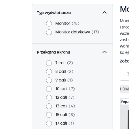
Mo
Typ wyświetlacza
Moni
Monitor
15
i śr
Monitor dotykowy
17
wsze
zast
waha
Przekątna ekranu
kole
Zoba
7 cali
2
8 cali
2
9 cali
1
10 cali
7
HDM
12 cali
7
Popu
13 cali
4
15 cali
8
17 cali
1