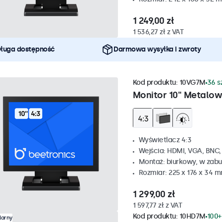
1 249,00 zł
1 536,27 zł z VAT
ługa dostępność
Darmowa wysyłka i zwroty
Kod produktu:
10VG7M
36 s
Monitor 10" Metalow
Wyświetlacz 4:3
Wejścia: HDMI, VGA, BNC
Montaż: biurkowy, w zabu
Rozmiar: 225 x 176 x 34 
1 299,00 zł
1 597,77 zł z VAT
Kod produktu:
10HD7M
100+
larny