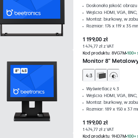
Doskonała jakość obrazu 
Wejścia: HDMI, VGA, BNC
Montaż: biurkowy, w zabu
Rozmiar: 176 x 119 x 35 m
1 199,00 zł
1 474,77 zł z VAT
Kod produktu:
8VG7M
100+ 
Monitor 8" Metalowy
Wyświetlacz 4:3
Wejścia: HDMI, VGA, BNC
Montaż: biurkowy, w zabu
Rozmiar: 189 x 150 x 37 
1 199,00 zł
1 474,77 zł z VAT
Kod produktu:
9HD7M
100+ 