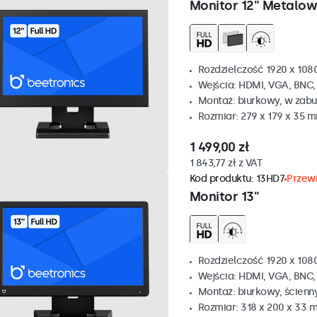
Monitor 12" Metalo
Rozdzielczość 1920 x 1080
Wejścia: HDMI, VGA, BNC
Montaż: biurkowy, w zabu
Rozmiar: 279 x 179 x 35 
1 499,00 zł
1 843,77 zł z VAT
Kod produktu:
13HD7
Przewi
Monitor 13"
Rozdzielczość 1920 x 1080
Wejścia: HDMI, VGA, BNC
Montaż: biurkowy, ścienn
Rozmiar: 318 x 200 x 33 