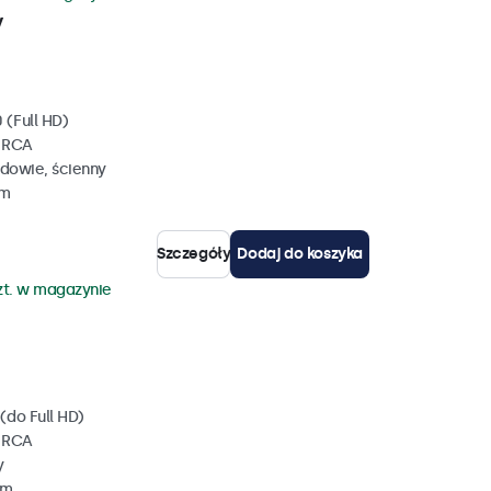
y
 (Full HD)
, RCA
dowie, ścienny
mm
Szczegóły
Dodaj do koszyka
zt. w magazynie
(do Full HD)
, RCA
y
mm