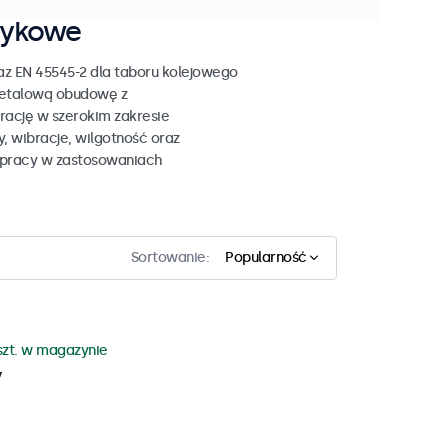
tykowe
z EN 45545-2 dla taboru kolejowego
metalową obudowę z
ację w szerokim zakresie
 wibracje, wilgotność oraz
 pracy w zastosowaniach
Sortowanie:
Popularność
szt. w magazynie
y