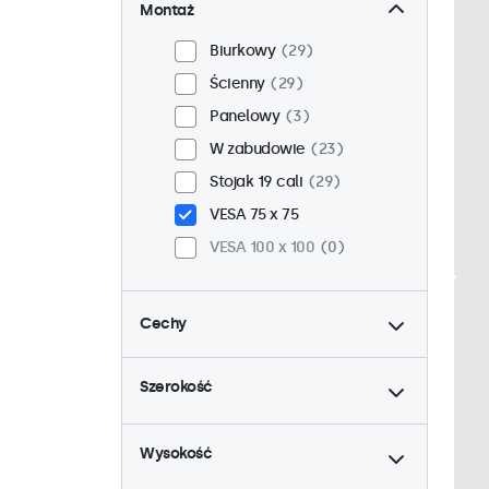
Montaż
Biurkowy
29
Ścienny
29
Panelowy
3
W zabudowie
23
Stojak 19 cali
29
VESA 75 x 75
VESA 100 x 100
0
Cechy
do
4:3 / 5:4
9
Szerokość
9-36 woltów
32
do
Ściemnianie
32
Wysokość
Odtwarzacz multimedialny
USB
15