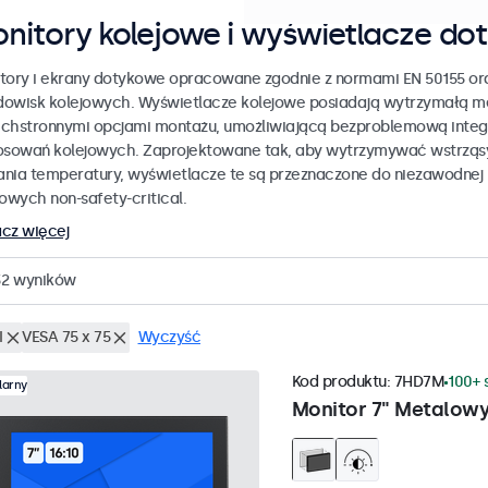
nitory kolejowe i wyświetlacze do
tory i ekrany dotykowe opracowane zgodnie z normami EN 50155 ora
odowisk kolejowych. Wyświetlacze kolejowe posiadają wytrzymałą 
chstronnymi opcjami montażu, umożliwiającą bezproblemową integr
osowań kolejowych. Zaprojektowane tak, aby wytrzymywać wstrząsy,
nia temperatury, wyświetlacze te są przeznaczone do niezawodnej
jowych non-safety-critical.
cz więcej
32
wyników
I
VESA 75 x 75
Wyczyść
Kod produktu:
7HD7M
100+ 
larny
Monitor 7" Metalow