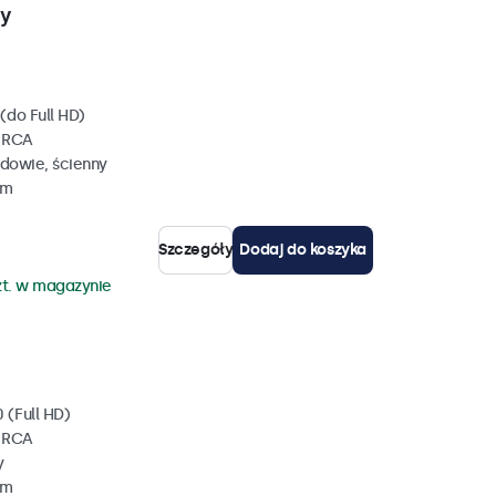
wy
(do Full HD)
, RCA
dowie, ścienny
mm
Szczegóły
Dodaj do koszyka
zt. w magazynie
 (Full HD)
, RCA
y
mm