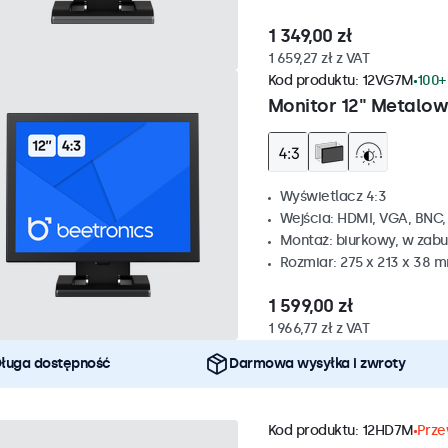
1 349,00 zł
1 659,27 zł z VAT
Kod produktu:
12VG7M
100+
Monitor 12" Metalow
Wyświetlacz 4:3
Wejścia: HDMI, VGA, BNC
Montaż: biurkowy, w zabu
Rozmiar: 275 x 213 x 38 
1 599,00 zł
1 966,77 zł z VAT
ługa dostępność
Darmowa wysyłka i zwroty
Kod produktu:
12HD7M
Prze