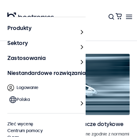
Produkty
Strona główna
Sektory
Zastosowania
Niestandardowe rozwiązania
Logowanie
Polska
Monitory kolejowe i wyświetlacze dotykowe
Zleć wycenę
Centrum pomocy
Monitory i ekrany dotykowe opracowane zgodnie z normami