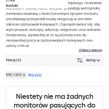
O nas
EN 50155 oraz EN 45545-2 dla taboru kolejowego i środowisk
Kontakt
kolejowych. Wyświetlacze kolejowe posiadają wytrzymałą
metalową obudowę z wszechstronnymi opcjami montażu,
umożliwiającą bezproblemową integrację w szerokim
zakresie zastosowań kolejowych. Zaprojektowane tak, aby
wytrzymywać wstrząsy, wibracje, wilgotność oraz wahania
temperatury, wyświetlacze te są przeznaczone do
niezawodnej pracy w zastosowaniach kolejowych non-
safety-critical.
Zobacz więcej
Filtruj (
0
)
Sortuj
BNC (SDI)
Wyczyść
Niestety nie ma żadnych
monitorów pasujących do