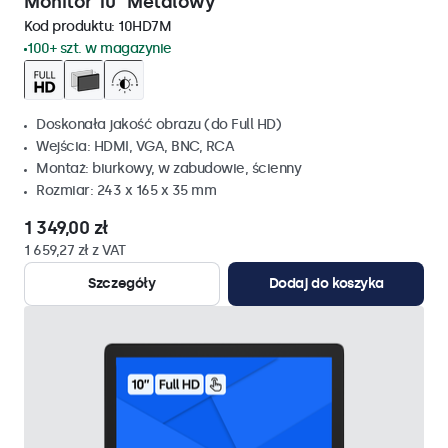
Monitor 10" Metalowy
Kod produktu:
10HD7M
100+ szt. w magazynie
Doskonała jakość obrazu (do Full HD)
Wejścia: HDMI, VGA, BNC, RCA
Montaż: biurkowy, w zabudowie, ścienny
Rozmiar: 243 x 165 x 35 mm
1 349,00 zł
1 659,27 zł z VAT
Szczegóły
Dodaj do koszyka