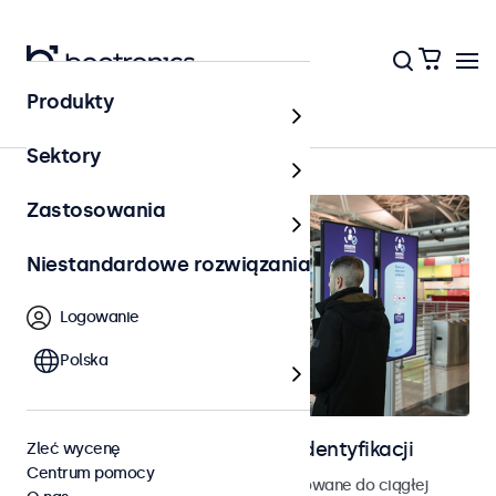
Produkty
Kontrola dostępu
Sektory
Zastosowania
Niestandardowe rozwiązania
Logowanie
Polska
Ekrany do kontroli dostępu i identyfikacji
Zleć wycenę
Centrum pomocy
Monitory i ekrany dotykowe zaprojektowane do ciągłej