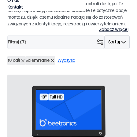
O nas
pracy i płynnej integracji z systemami kontroli dostępu. Te
Kontakt
ekrany zapewniają niezawodne działanie i elastyczne opcje
montażu, dzięki czemu idealnie nadają się do zastosowań
związanych z identyfikacją, rejestracją i uwierzytelnianiem.
Zobacz więcej
Filtruj (
7
)
Sortuj
10 cali
Ściemnianie
Wyczyść