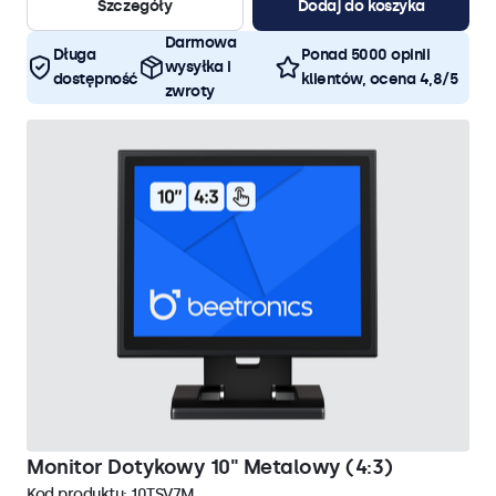
Szczegóły
Dodaj do koszyka
Darmowa
Długa
Ponad 5000 opinii
wysyłka i
dostępność
klientów, ocena 4,8/5
zwroty
Monitor Dotykowy 10" Metalowy (4:3)
Kod produktu:
10TSV7M