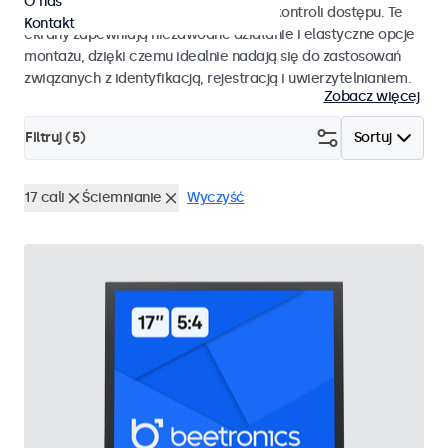
O nas
pracy i płynnej integracji z systemami kontroli dostępu. Te
Kontakt
ekrany zapewniają niezawodne działanie i elastyczne opcje
montażu, dzięki czemu idealnie nadają się do zastosowań
związanych z identyfikacją, rejestracją i uwierzytelnianiem.
Zobacz więcej
Filtruj (
5
)
Sortuj
17 cali
Ściemnianie
Wyczyść