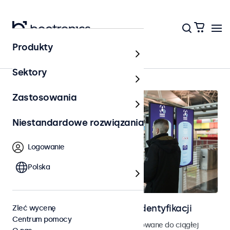
Produkty
Kontrola dostępu
Sektory
Zastosowania
Niestandardowe rozwiązania
Logowanie
Polska
Ekrany do kontroli dostępu i identyfikacji
Zleć wycenę
Centrum pomocy
Monitory i ekrany dotykowe zaprojektowane do ciągłej