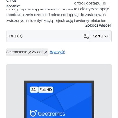
O nas
pracy i płynnej integracji z systemami kontroli dostępu. Te
Kontakt
ekrany zapewniają niezawodne działanie i elastyczne opcje
montażu, dzięki czemu idealnie nadają się do zastosowań
związanych z identyfikacją, rejestracją i uwierzytelnianiem.
Zobacz więcej
Filtruj (
3
)
Sortuj
Ściemnianie
24 cali
Wyczyść