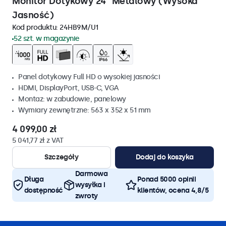
Monitor Dotykowy 24" Metalowy (Wysoka
Jasność)
Kod produktu:
24HB9M/U1
52 szt. w magazynie
Panel dotykowy Full HD o wysokiej jasności
HDMI, DisplayPort, USB-C, VGA
Montaz: w zabudowie, panelowy
Wymiary zewnętrzne: 563 x 352 x 51 mm
4 099,00 zł
5 041,77 zł z VAT
Szczegóły
Dodaj do koszyka
Darmowa
Długa
Ponad 5000 opinii
wysyłka i
dostępność
klientów, ocena 4,8/5
zwroty