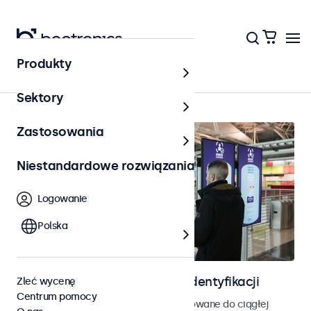
Produkty
Strona główna
Sektory
Zastosowania
Niestandardowe rozwiązania
Logowanie
Polska
Ekrany do kontroli dostępu i identyfikacji
Zleć wycenę
Centrum pomocy
Monitory i ekrany dotykowe zaprojektowane do ciągłej