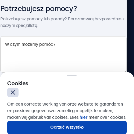
Potrzebujesz pomocy?
O firmie Beetronics
Potrzebujesz pomocy lub porady? Porozmawiaj bezpośrednio z
naszym specjalistą.
Beetronics
ul. Marszałkowska 126/134, Warszawa, 00-008, Polska
4.8/5 ocenione przez 5000+ firm
Cookies
Polski
Wyślij
Om een correcte werking van onze website te garanderen
en passieve gegevensverzameling mogelijk te maken,
Lub zadzwoń pod numer:
22 397 04 43
maken wij gebruik van cookies. Lees
hier
meer over cookies.
Odrzuć wszystko
Potrzebujesz pomocy?