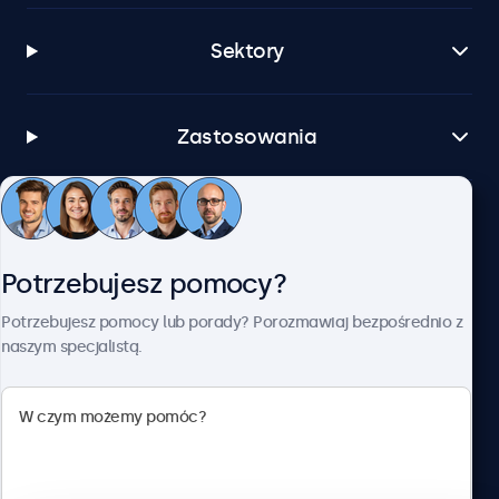
Sektory
Zastosowania
Obsługa klienta
Potrzebujesz pomocy?
O firmie Beetronics
Potrzebujesz pomocy lub porady? Porozmawiaj bezpośrednio z
naszym specjalistą.
Beetronics
ul. Marszałkowska 126/134, Warszawa, 00-008, Polska