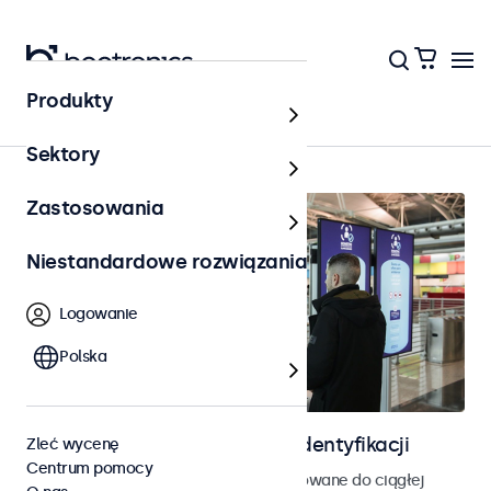
Produkty
Kontrola dostępu
Sektory
Zastosowania
Niestandardowe rozwiązania
Logowanie
Polska
Ekrany do kontroli dostępu i identyfikacji
Zleć wycenę
Centrum pomocy
Monitory i ekrany dotykowe zaprojektowane do ciągłej