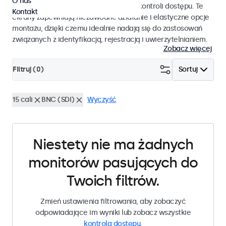
O nas
pracy i płynnej integracji z systemami kontroli dostępu. Te
Kontakt
ekrany zapewniają niezawodne działanie i elastyczne opcje
montażu, dzięki czemu idealnie nadają się do zastosowań
związanych z identyfikacją, rejestracją i uwierzytelnianiem.
Zobacz więcej
Filtruj (
0
)
Sortuj
15 cali
BNC (SDI)
Wyczyść
Niestety nie ma żadnych
monitorów pasujących do
Twoich filtrów.
Zmień ustawienia filtrowania, aby zobaczyć
odpowiadające im wyniki lub zobacz wszystkie
kontrola dostępu
.