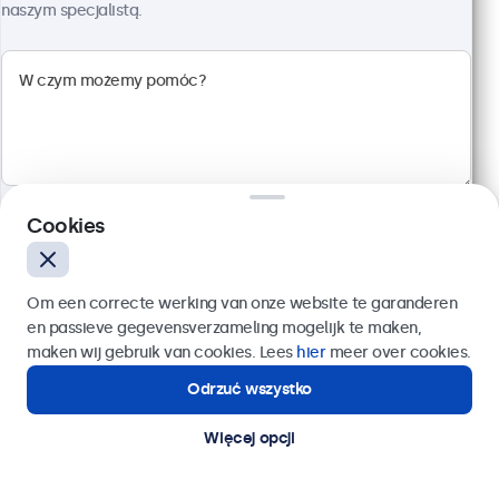
naszym specjalistą.
Kod produktu:
19TS7M
100+ szt. w magazynie
Wielopunktowy panel dotykowy Full HD
Wejścia: HDMI, DisplayPort, USB-C, VGA
Montaż: biurkowy, w zabudowie, ścienny
Rozmiar: 481 x 294 x 45 mm
Cookies
2 599,00 zł
3 196,77 zł z VAT
Wyślij
Szczegóły
Dodaj do koszyka
Om een correcte werking van onze website te garanderen
en passieve gegevensverzameling mogelijk te maken,
Lub zadzwoń pod numer:
22 397 04 43
maken wij gebruik van cookies. Lees
hier
meer over cookies.
Odrzuć wszystko
Potrzebujesz pomocy?
Kontakt ze specjalistą.
Więcej opcji