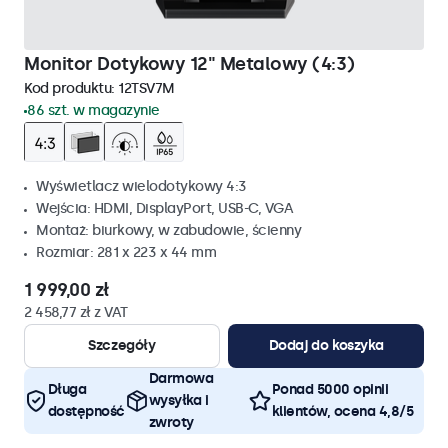
Monitor Dotykowy 12" Metalowy (4:3)
Kod produktu:
12TSV7M
86 szt. w magazynie
Wyświetlacz wielodotykowy 4:3
Wejścia: HDMI, DisplayPort, USB-C, VGA
Montaż: biurkowy, w zabudowie, ścienny
Rozmiar: 281 x 223 x 44 mm
1 999,00 zł
2 458,77 zł z VAT
Szczegóły
Dodaj do koszyka
Darmowa
Długa
Ponad 5000 opinii
wysyłka i
dostępność
klientów, ocena 4,8/5
zwroty