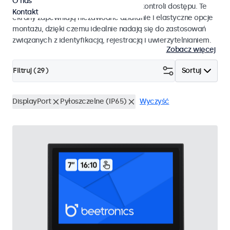
O nas
pracy i płynnej integracji z systemami kontroli dostępu. Te
Kontakt
ekrany zapewniają niezawodne działanie i elastyczne opcje
montażu, dzięki czemu idealnie nadają się do zastosowań
związanych z identyfikacją, rejestracją i uwierzytelnianiem.
Zobacz więcej
Filtruj (
29
)
Sortuj
DisplayPort
Pyłoszczelne (IP65)
Wyczyść