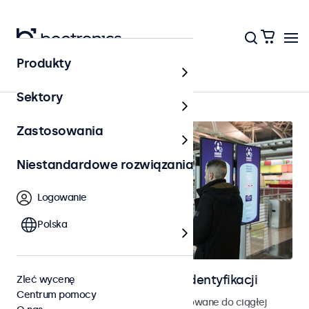
Produkty
Strona główna
Sektory
Zastosowania
Niestandardowe rozwiązania
Logowanie
Polska
Ekrany do kontroli dostępu i identyfikacji
Zleć wycenę
Centrum pomocy
Monitory i ekrany dotykowe zaprojektowane do ciągłej