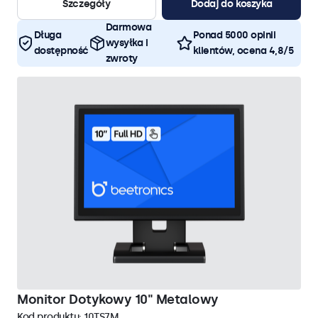
Szczegóły
Dodaj do koszyka
Darmowa
Długa
Ponad 5000 opinii
wysyłka i
dostępność
klientów, ocena 4,8/5
zwroty
Monitor Dotykowy 10" Metalowy
Kod produktu:
10TS7M