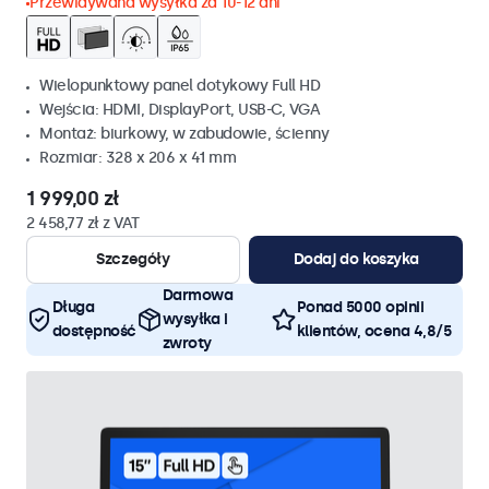
Przewidywana wysyłka za 10-12 dni
Wielopunktowy panel dotykowy Full HD
Wejścia: HDMI, DisplayPort, USB-C, VGA
Montaż: biurkowy, w zabudowie, ścienny
Rozmiar: 328 x 206 x 41 mm
1 999,00 zł
2 458,77 zł z VAT
Szczegóły
Dodaj do koszyka
Darmowa
Długa
Ponad 5000 opinii
wysyłka i
dostępność
klientów, ocena 4,8/5
zwroty