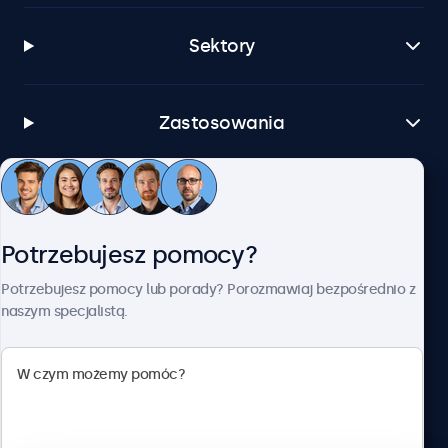
Sektory
Zastosowania
Obsługa klienta
Potrzebujesz pomocy?
O firmie Beetronics
Potrzebujesz pomocy lub porady? Porozmawiaj bezpośrednio z
naszym specjalistą.
Beetronics
ul. Marszałkowska 126/134, Warszawa, 00-008, Polska