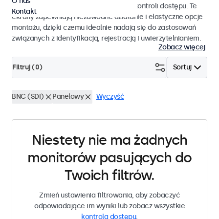
O nas
pracy i płynnej integracji z systemami kontroli dostępu. Te
Kontakt
ekrany zapewniają niezawodne działanie i elastyczne opcje
montażu, dzięki czemu idealnie nadają się do zastosowań
związanych z identyfikacją, rejestracją i uwierzytelnianiem.
Zobacz więcej
Filtruj (
0
)
Sortuj
BNC (SDI)
Panelowy
Wyczyść
Niestety nie ma żadnych
monitorów pasujących do
Twoich filtrów.
Zmień ustawienia filtrowania, aby zobaczyć
odpowiadające im wyniki lub zobacz wszystkie
kontrola dostępu
.