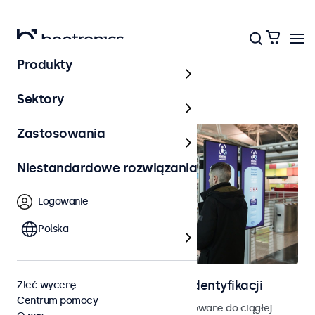
Produkty
Strona główna
Sektory
Zastosowania
Niestandardowe rozwiązania
Logowanie
Polska
Ekrany do kontroli dostępu i identyfikacji
Zleć wycenę
Centrum pomocy
Monitory i ekrany dotykowe zaprojektowane do ciągłej