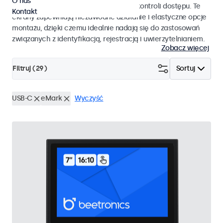
O nas
pracy i płynnej integracji z systemami kontroli dostępu. Te
Kontakt
ekrany zapewniają niezawodne działanie i elastyczne opcje
montażu, dzięki czemu idealnie nadają się do zastosowań
związanych z identyfikacją, rejestracją i uwierzytelnianiem.
Zobacz więcej
Filtruj (
29
)
Sortuj
USB-C
eMark
Wyczyść