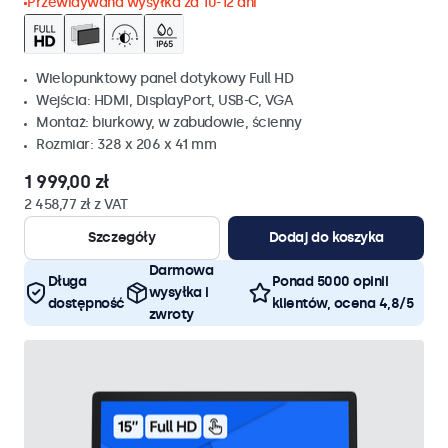
Przewidywana wysyłka za 10-12 dni
Wielopunktowy panel dotykowy Full HD
Wejścia: HDMI, DisplayPort, USB-C, VGA
Montaż: biurkowy, w zabudowie, ścienny
Rozmiar: 328 x 206 x 41 mm
1 999,00 zł
2 458,77 zł z VAT
Szczegóły
Dodaj do koszyka
Darmowa
Długa
Ponad 5000 opinii
wysyłka i
dostępność
klientów, ocena 4,8/5
zwroty