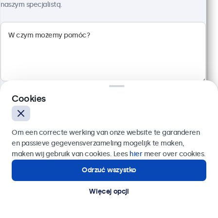
naszym specjalistą.
Kod produktu:
19TS7M
100+ szt. w magazynie
Wielopunktowy panel dotykowy Full HD
Wejścia: HDMI, DisplayPort, USB-C, VGA
Montaż: biurkowy, w zabudowie, ścienny
Rozmiar: 481 x 294 x 45 mm
Cookies
2 599,00 zł
3 196,77 zł z VAT
Wyślij
Szczegóły
Dodaj do koszyka
Om een correcte werking van onze website te garanderen
en passieve gegevensverzameling mogelijk te maken,
Lub zadzwoń pod numer:
22 397 04 43
maken wij gebruik van cookies. Lees
hier
meer over cookies.
Odrzuć wszystko
Potrzebujesz pomocy?
Kontakt ze specjalistą.
Więcej opcji