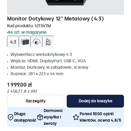
Monitor Dotykowy 12" Metalowy (4:3)
Kod produktu:
12TSV7M
86 szt. w magazynie
Wyświetlacz wielodotykowy 4:3
Wejścia: HDMI, DisplayPort, USB-C, VGA
Montaż: biurkowy, w zabudowie, ścienny
Rozmiar: 281 x 223 x 44 mm
1 999,00 zł
2 458,77 zł z VAT
Szczegóły
Dodaj do koszyka
Darmowa
Długa
Ponad 5000 opinii
wysyłka i
dostępność
klientów, ocena 4,8/5
zwroty