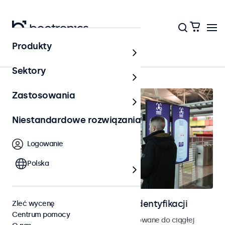
Produkty
Strona główna
Sektory
Zastosowania
Niestandardowe rozwiązania
Logowanie
Polska
Ekrany do kontroli dostępu i identyfikacji
Zleć wycenę
Centrum pomocy
Monitory i ekrany dotykowe zaprojektowane do ciągłej