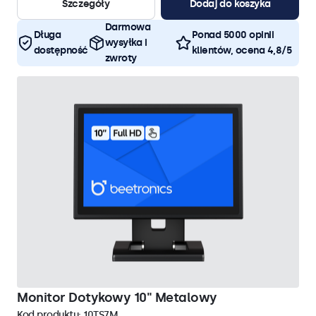
Szczegóły
Dodaj do koszyka
Darmowa
Długa
Ponad 5000 opinii
wysyłka i
dostępność
klientów, ocena 4,8/5
zwroty
Monitor Dotykowy 10" Metalowy
Kod produktu:
10TS7M