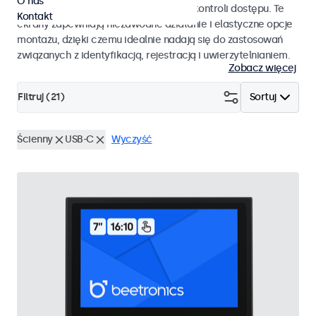
O nas
pracy i płynnej integracji z systemami kontroli dostępu. Te
Kontakt
ekrany zapewniają niezawodne działanie i elastyczne opcje
montażu, dzięki czemu idealnie nadają się do zastosowań
związanych z identyfikacją, rejestracją i uwierzytelnianiem.
Zobacz więcej
Filtruj (
21
)
Sortuj
Ścienny
USB-C
Wyczyść