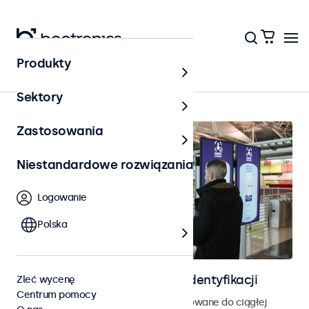
Produkty
Strona główna
Sektory
Zastosowania
Niestandardowe rozwiązania
Logowanie
Polska
Ekrany do kontroli dostępu i identyfikacji
Zleć wycenę
Centrum pomocy
Monitory i ekrany dotykowe zaprojektowane do ciągłej