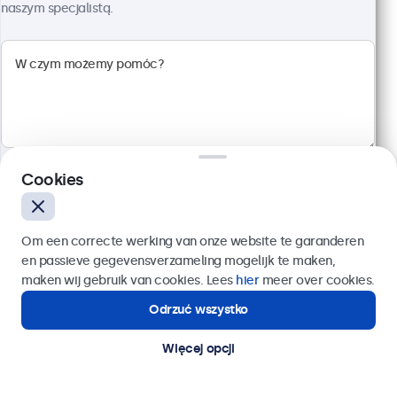
Wielopunktowy panel dotykowy Full HD
naszym specjalistą.
Wejścia: HDMI, DisplayPort, USB-C, VGA
Montaż: biurkowy, w zabudowie, ścienny
Rozmiar: 745 x 440 x 46 mm
3 099,00 zł
3 811,77 zł z VAT
Szczegóły
Dodaj do koszyka
Cookies
Zaufany partner wśród liderów branży
Wyślij
Om een correcte werking van onze website te garanderen
en passieve gegevensverzameling mogelijk te maken,
Lub zadzwoń pod numer:
22 397 04 43
maken wij gebruik van cookies. Lees
hier
meer over cookies.
Odrzuć wszystko
Potrzebujesz pomocy?
Kontakt ze specjalistą.
Więcej opcji