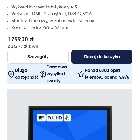
Wyświetlacz wielodotykowy 4:3
Wejścia: HDMI, DisplayPort, USB-C, VGA
Montaż: biurkowy, w zabudowie, ścienny
Rozmiar: 345 x 269 x 47 mm
1 799,00 zł
2 212,77 zł z VAT
Szczegóły
Dodaj do koszyka
Darmowa
Długa
Ponad 5000 opinii
wysyłka i
dostępność
klientów, ocena 4,8/5
zwroty