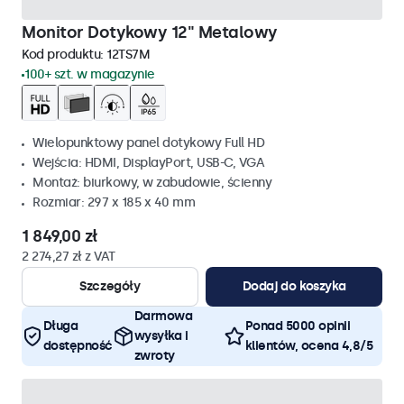
Monitor Dotykowy 12" Metalowy
Kod produktu:
12TS7M
100+ szt. w magazynie
Wielopunktowy panel dotykowy Full HD
Wejścia: HDMI, DisplayPort, USB-C, VGA
Montaż: biurkowy, w zabudowie, ścienny
Rozmiar: 297 x 185 x 40 mm
1 849,00 zł
2 274,27 zł z VAT
Szczegóły
Dodaj do koszyka
Darmowa
Długa
Ponad 5000 opinii
wysyłka i
dostępność
klientów, ocena 4,8/5
zwroty