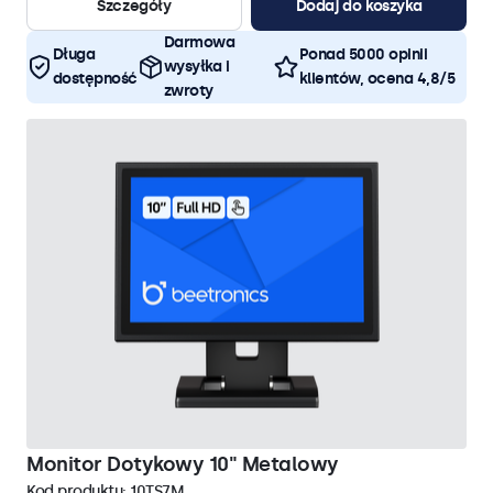
Szczegóły
Dodaj do koszyka
Darmowa
Długa
Ponad 5000 opinii
wysyłka i
dostępność
klientów, ocena 4,8/5
zwroty
Monitor Dotykowy 10" Metalowy
Kod produktu:
10TS7M