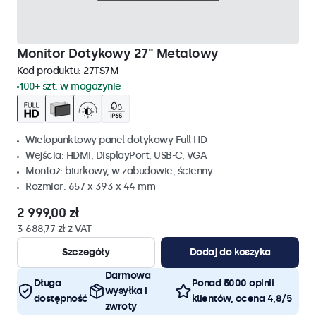
Monitor Dotykowy 27" Metalowy
Kod produktu:
27TS7M
100+ szt. w magazynie
Wielopunktowy panel dotykowy Full HD
Wejścia: HDMI, DisplayPort, USB-C, VGA
Montaż: biurkowy, w zabudowie, ścienny
Rozmiar: 657 x 393 x 44 mm
2 999,00 zł
3 688,77 zł z VAT
Szczegóły
Dodaj do koszyka
Darmowa
Długa
Ponad 5000 opinii
wysyłka i
dostępność
klientów, ocena 4,8/5
zwroty