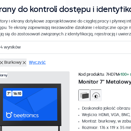
rany do kontroli dostępu i identyfik
tory i ekrany dotykowe zaprojektowane do ciągłej pracy i płynnej int
ępu. Te ekrany zapewniają niezawodne działanie i elastyczne opcje 
ją się do zastosowań związanych z identyfikacją, rejestracją i uwier
44
wyników
Biurkowy
Wyczyść
Kod produktu:
7HD7M
100+ 
larny
Monitor 7" Metalow
Doskonała jakość obrazu 
Wejścia: HDMI, VGA, BNC
Montaż: biurkowy, w zabu
Rozmiar: 176 x 119 x 35 m