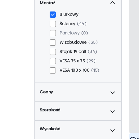
Montaż
Biurkowy
Ścienny
44
Panelowy
0
W zabudowie
35
Stojak 19 cali
34
VESA 75 x 75
29
VESA 100 x 100
15
Cechy
do
4:3 / 5:4
12
Szerokość
9-36 woltów
44
do
Ściemnianie
44
Wysokość
Odtwarzacz multimedialny
USB
23