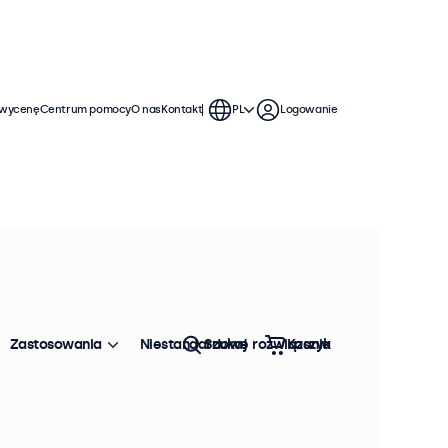
 wycenę
Centrum pomocy
O nas
Kontakt
PL
Logowanie
Zastosowania
Niestandardowe rozwiązania
Szukaj
Koszyk