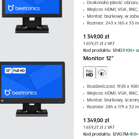
Doskonała jakość obrazu 
Wejścia: HDMI, VGA, BNC
Montaż: biurkowy, w zabu
Rozmiar: 243 x 165 x 35 
1 349,00 zł
1 659,27 zł z VAT
Kod produktu:
12HD7
100+ s
Monitor 12"
Rozdzielczość 1920 x 1080
Wejścia: HDMI, VGA, BNC
Montaż: biurkowy, ścienn
Rozmiar: 284 x 179 x 32 
1 349,00 zł
1 659,27 zł z VAT
Kod produktu:
12VG7M
100+