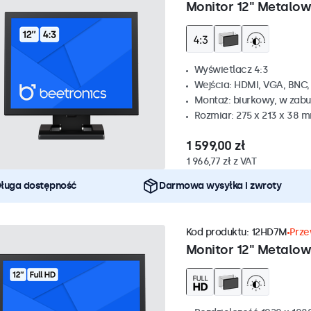
Monitor 12" Metalow
Wyświetlacz 4:3
Wejścia: HDMI, VGA, BNC
Montaż: biurkowy, w zabu
Rozmiar: 275 x 213 x 38 
1 599,00 zł
1 966,77 zł z VAT
ługa dostępność
Darmowa wysyłka i zwroty
Kod produktu:
12HD7M
Prze
Monitor 12" Metalo