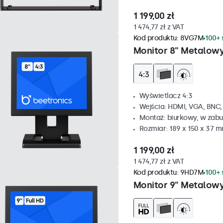
1 199,00 zł
1 474,77 zł z VAT
Kod produktu:
8VG7M
100+ 
Monitor 8" Metalowy
Wyświetlacz 4:3
Wejścia: HDMI, VGA, BNC
Montaż: biurkowy, w zabu
Rozmiar: 189 x 150 x 37 
1 199,00 zł
1 474,77 zł z VAT
Kod produktu:
9HD7M
100+ 
Monitor 9" Metalow