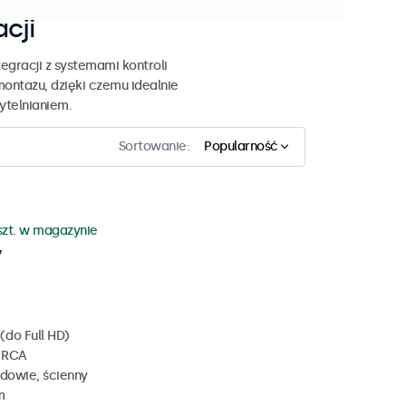
acji
egracji z systemami kontroli
montażu, dzięki czemu idealnie
zytelnianiem.
Sortowanie:
Popularność
szt. w magazynie
y
(do Full HD)
, RCA
dowie, ścienny
m