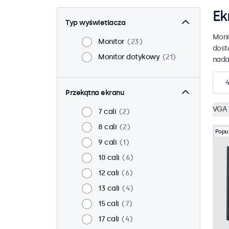
Ek
Typ wyświetlacza
Moni
Monitor
23
dost
Monitor dotykowy
21
nada
Przekątna ekranu
VGA
7 cali
2
8 cali
2
Popu
9 cali
1
10 cali
6
12 cali
6
13 cali
4
15 cali
7
17 cali
4