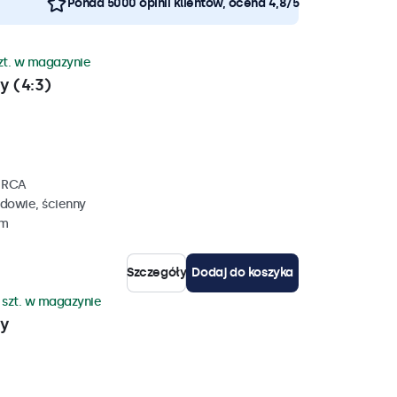
Ponad 5000 opinii klientów, ocena 4,8/5
zt. w magazynie
y (4:3)
, RCA
dowie, ścienny
mm
Szczegóły
Dodaj do koszyka
 szt. w magazynie
wy