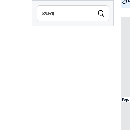
D
Wysoka jasność
0
Czytelne w słońcu
0
Wodoodporność (IP65)
21
Pyłoszczelne (IP65)
21
Ciągłe użytkowanie
44
Odporne na wandalizm
22
EN50155
44
eMark
44
DNV
42
Popu