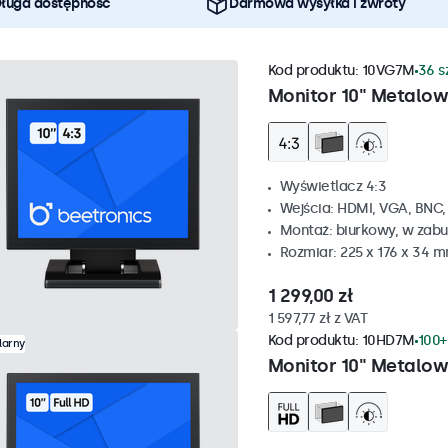
ługa dostępność
Darmowa wysyłka i zwroty
Kod produktu:
10VG7M
36 s
Monitor 10" Metalow
Wyświetlacz 4:3
Wejścia: HDMI, VGA, BNC
Montaż: biurkowy, w zabu
Rozmiar: 225 x 176 x 34 
1 299,00 zł
1 597,77 zł z VAT
Kod produktu:
10HD7M
100+
larny
Monitor 10" Metalo