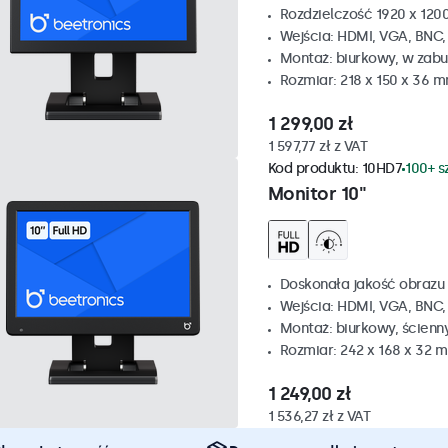
Rozdzielczość 1920 x 1200
Wejścia: HDMI, VGA, BNC
Montaż: biurkowy, w zabu
Rozmiar: 218 x 150 x 36 
1 299,00 zł
1 597,77 zł z VAT
Kod produktu:
10HD7
100+ s
Monitor 10"
Doskonała jakość obrazu 
Wejścia: HDMI, VGA, BNC
Montaż: biurkowy, ścienn
Rozmiar: 242 x 168 x 32 
1 249,00 zł
1 536,27 zł z VAT