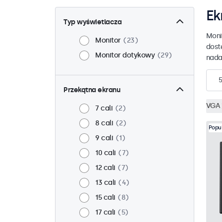
Ek
Typ wyświetlacza
Moni
Monitor
23
dost
Monitor dotykowy
29
nada
5
Przekątna ekranu
VGA
7 cali
2
8 cali
2
Popu
9 cali
1
10 cali
7
12 cali
7
13 cali
4
15 cali
8
17 cali
5