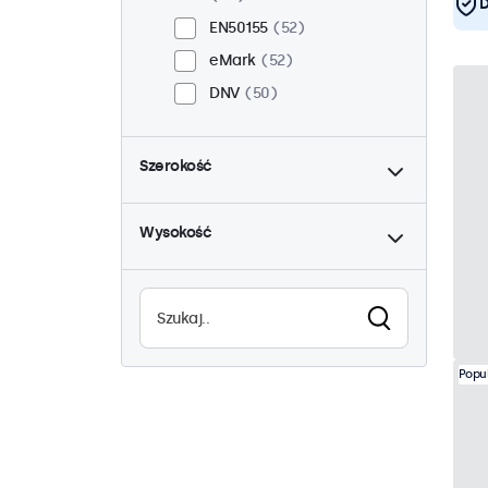
D
EN50155
52
eMark
52
DNV
50
do
Szerokość
do
Wysokość
Popu