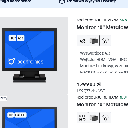
ługa dostępność
Darmowa wysyłka i zwroty
Kod produktu:
10VG7M
36 s
Monitor 10" Metalow
Wyświetlacz 4:3
Wejścia: HDMI, VGA, BNC
Montaż: biurkowy, w zabu
Rozmiar: 225 x 176 x 34 
1 299,00 zł
1 597,77 zł z VAT
Kod produktu:
10HD7M
100+
larny
Monitor 10" Metalo