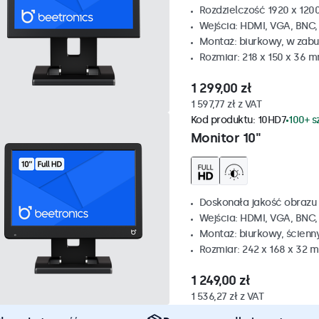
Rozdzielczość 1920 x 1200
Wejścia: HDMI, VGA, BNC
Montaż: biurkowy, w zabu
Rozmiar: 218 x 150 x 36 
1 299,00 zł
1 597,77 zł z VAT
Kod produktu:
10HD7
100+ s
Monitor 10"
Doskonała jakość obrazu 
Wejścia: HDMI, VGA, BNC
Montaż: biurkowy, ścienn
Rozmiar: 242 x 168 x 32 
1 249,00 zł
1 536,27 zł z VAT