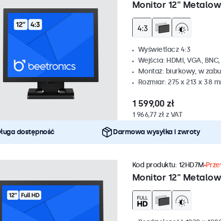
Monitor 12" Metalow
Wyświetlacz 4:3
Wejścia: HDMI, VGA, BNC
Montaż: biurkowy, w zabu
Rozmiar: 275 x 213 x 38 
1 599,00 zł
1 966,77 zł z VAT
ługa dostępność
Darmowa wysyłka i zwroty
Kod produktu:
12HD7M
Prze
Monitor 12" Metalo