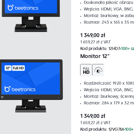
Doskonała jakość obrazu 
Wejścia: HDMI, VGA, BNC
Montaż: biurkowy, w zabu
Rozmiar: 243 x 165 x 35 
1 349,00 zł
1 659,27 zł z VAT
Kod produktu:
12HD7
100+ s
Monitor 12"
Rozdzielczość 1920 x 1080
Wejścia: HDMI, VGA, BNC
Montaż: biurkowy, ścienn
Rozmiar: 284 x 179 x 32 
1 349,00 zł
1 659,27 zł z VAT
Kod produktu:
12VG7M
100+