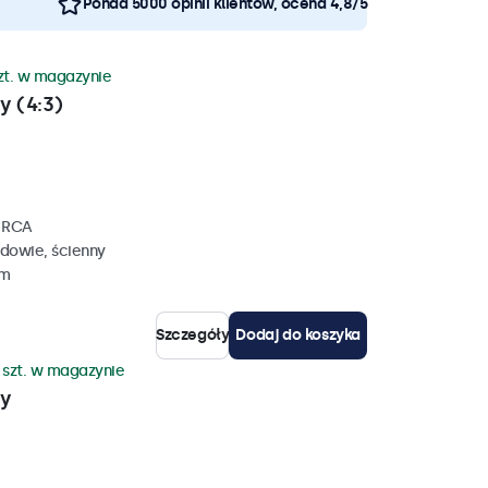
Ponad 5000 opinii klientów, ocena 4,8/5
zt. w magazynie
y (4:3)
, RCA
dowie, ścienny
mm
Szczegóły
Dodaj do koszyka
 szt. w magazynie
wy