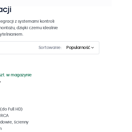
acji
egracji z systemami kontroli
montażu, dzięki czemu idealnie
zytelnianiem.
Sortowanie:
Popularność
szt. w magazynie
y
(do Full HD)
, RCA
dowie, ścienny
m