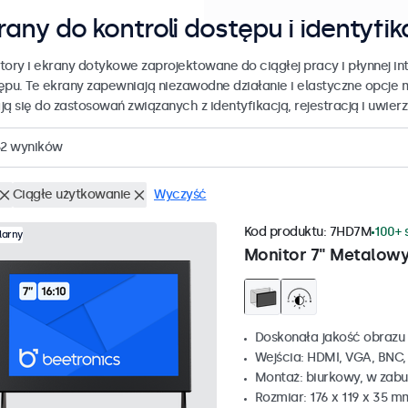
rany do kontroli dostępu i identyfik
tory i ekrany dotykowe zaprojektowane do ciągłej pracy i płynnej int
ępu. Te ekrany zapewniają niezawodne działanie i elastyczne opcje 
ją się do zastosowań związanych z identyfikacją, rejestracją i uwier
2
wyników
Ciągłe użytkowanie
Wyczyść
Kod produktu:
7HD7M
100+ 
larny
Monitor 7" Metalow
Doskonała jakość obrazu 
Wejścia: HDMI, VGA, BNC
Montaż: biurkowy, w zabu
Rozmiar: 176 x 119 x 35 m