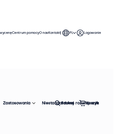
 wycenę
Centrum pomocy
O nas
Kontakt
PL
Logowanie
Zastosowania
Niestandardowe rozwiązania
Szukaj
Koszyk