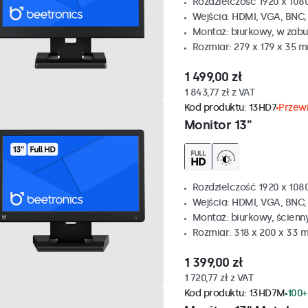
Rozdzielczość 1920 x 1080
Wejścia: HDMI, VGA, BNC
Montaż: biurkowy, w zabu
Rozmiar: 279 x 179 x 35 
1 499,00 zł
1 843,77 zł z VAT
Kod produktu:
13HD7
Przewi
Monitor 13"
Rozdzielczość 1920 x 1080
Wejścia: HDMI, VGA, BNC
Montaż: biurkowy, ścienn
Rozmiar: 318 x 200 x 33 
1 399,00 zł
1 720,77 zł z VAT
Kod produktu:
13HD7M
100+