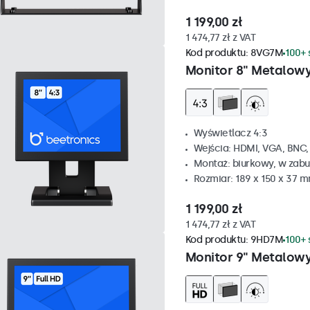
1 199,00 zł
1 474,77 zł z VAT
Kod produktu:
8VG7M
100+ 
Monitor 8" Metalowy
Wyświetlacz 4:3
Wejścia: HDMI, VGA, BNC
Montaż: biurkowy, w zabu
Rozmiar: 189 x 150 x 37 
1 199,00 zł
1 474,77 zł z VAT
Kod produktu:
9HD7M
100+ 
Monitor 9" Metalow