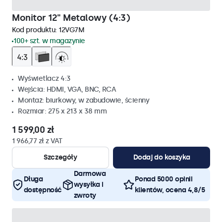
Monitor 12" Metalowy (4:3)
Kod produktu:
12VG7M
100+ szt. w magazynie
Wyświetlacz 4:3
Wejścia: HDMI, VGA, BNC, RCA
Montaż: biurkowy, w zabudowie, ścienny
Rozmiar: 275 x 213 x 38 mm
1 599,00 zł
1 966,77 zł z VAT
Szczegóły
Dodaj do koszyka
Darmowa
Długa
Ponad 5000 opinii
wysyłka i
dostępność
klientów, ocena 4,8/5
zwroty