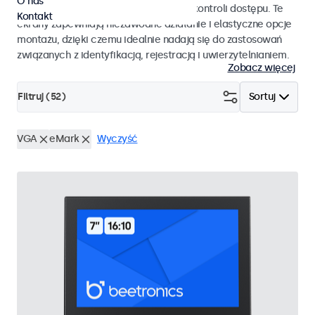
O nas
pracy i płynnej integracji z systemami kontroli dostępu. Te
Kontakt
ekrany zapewniają niezawodne działanie i elastyczne opcje
montażu, dzięki czemu idealnie nadają się do zastosowań
związanych z identyfikacją, rejestracją i uwierzytelnianiem.
Zobacz więcej
Filtruj (
52
)
Sortuj
VGA
eMark
Wyczyść