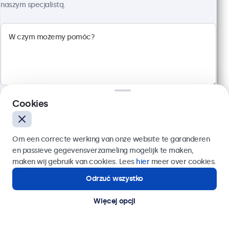
Rozdzielczość 1920 x 1080 (Full HD)
naszym specjalistą.
Wejścia: HDMI, VGA, BNC, RCA
Montaż: biurkowy, w zabudowie, ścienny
Rozmiar: 560 x 337 x 41 mm
2 299,00 zł
2 827,77 zł z VAT
Szczegóły
Dodaj do koszyka
Cookies
Wyślij
Om een correcte werking van onze website te garanderen
en passieve gegevensverzameling mogelijk te maken,
Lub zadzwoń pod numer:
22 397 04 43
maken wij gebruik van cookies. Lees
hier
meer over cookies.
Odrzuć wszystko
Potrzebujesz pomocy?
Kontakt ze specjalistą.
Więcej opcji