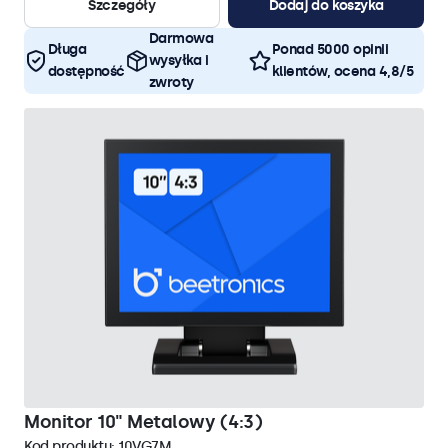
Szczegóły
Dodaj do koszyka
Darmowa
Długa
Ponad 5000 opinii
wysyłka i
dostępność
klientów, ocena 4,8/5
zwroty
Monitor 10" Metalowy (4:3)
Kod produktu:
10VG7M