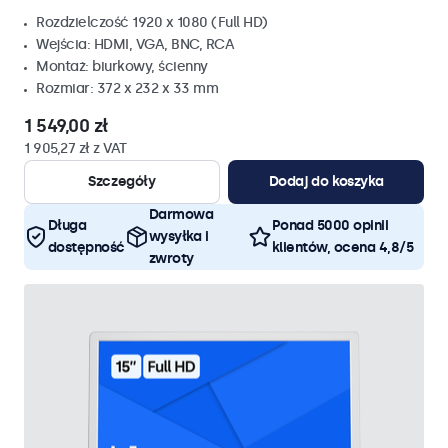
Rozdzielczość 1920 x 1080 (Full HD)
Wejścia: HDMI, VGA, BNC, RCA
Montaż: biurkowy, ścienny
Rozmiar: 372 x 232 x 33 mm
1 549,00 zł
1 905,27 zł z VAT
Szczegóły
Dodaj do koszyka
Darmowa
Długa
Ponad 5000 opinii
wysyłka i
dostępność
klientów, ocena 4,8/5
zwroty