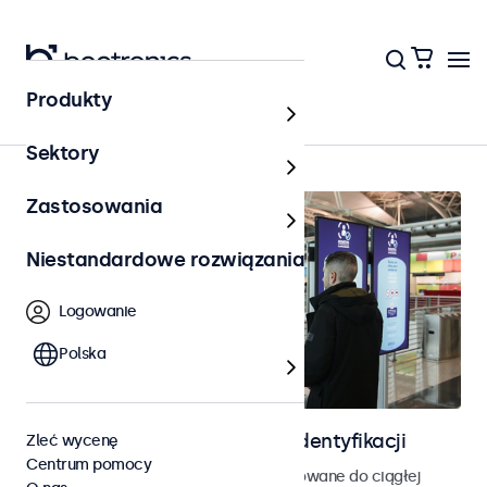
Produkty
Strona główna
Sektory
Zastosowania
Niestandardowe rozwiązania
Logowanie
Polska
Ekrany do kontroli dostępu i identyfikacji
Zleć wycenę
Centrum pomocy
Monitory i ekrany dotykowe zaprojektowane do ciągłej