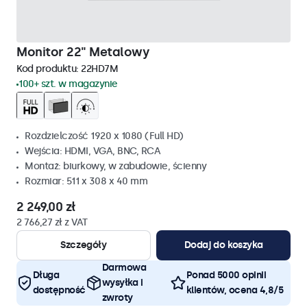
Monitor 22" Metalowy
Kod produktu:
22HD7M
100+ szt. w magazynie
Rozdzielczość 1920 x 1080 (Full HD)
Wejścia: HDMI, VGA, BNC, RCA
Montaż: biurkowy, w zabudowie, ścienny
Rozmiar: 511 x 308 x 40 mm
2 249,00 zł
2 766,27 zł z VAT
Szczegóły
Dodaj do koszyka
Darmowa
Długa
Ponad 5000 opinii
wysyłka i
dostępność
klientów, ocena 4,8/5
zwroty