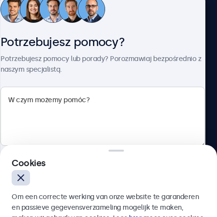
Obsługa klienta
Potrzebujesz pomocy?
O firmie Beetronics
Potrzebujesz pomocy lub porady? Porozmawiaj bezpośrednio z
naszym specjalistą.
Beetronics
ul. Marszałkowska 126/134, Warszawa, 00-008, Polska
4.8/5 ocenione przez 5000+ firm
Cookies
Polski
Wyślij
Om een correcte werking van onze website te garanderen
en passieve gegevensverzameling mogelijk te maken,
Lub zadzwoń pod numer:
22 397 04 43