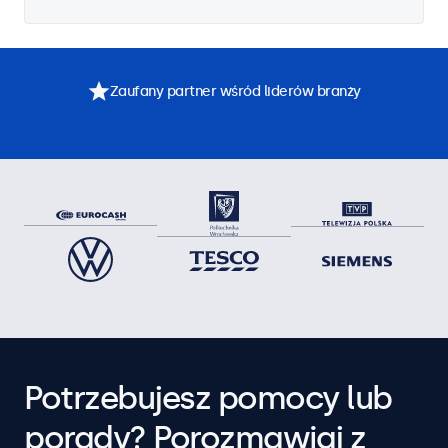
Zaufany partner wśród liderów branży
Potrzebujesz pomocy lub
porady? Porozmawiaj z