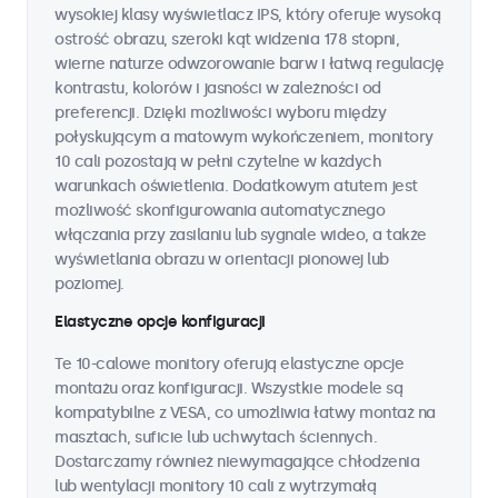
wysokiej klasy wyświetlacz IPS, który oferuje wysoką
ostrość obrazu, szeroki kąt widzenia 178 stopni,
wierne naturze odwzorowanie barw i łatwą regulację
kontrastu, kolorów i jasności w zależności od
preferencji. Dzięki możliwości wyboru między
połyskującym a matowym wykończeniem, monitory
10 cali pozostają w pełni czytelne w każdych
warunkach oświetlenia. Dodatkowym atutem jest
możliwość skonfigurowania automatycznego
włączania przy zasilaniu lub sygnale wideo, a także
wyświetlania obrazu w orientacji pionowej lub
poziomej.
Elastyczne opcje konfiguracji
Te 10-calowe monitory oferują elastyczne opcje
montażu oraz konfiguracji. Wszystkie modele są
kompatybilne z VESA, co umożliwia łatwy montaż na
masztach, suficie lub uchwytach ściennych.
Dostarczamy również niewymagające chłodzenia
lub wentylacji monitory 10 cali z wytrzymałą