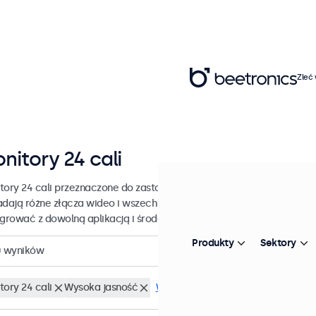
Zleć
nitory 24 cali
tory 24 cali przeznaczone do zastosowań przemysłowych i komercy
adają różne złącza wideo i wszechstronne opcje montażu, dzięki c
egrować z dowolną aplikacją i środowiskiem.
Produkty
Sektory
0
wyników
tory 24 cali
Wysoka jasność
Wyczyść