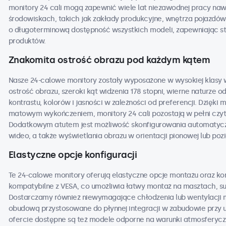
monitory 24 cali mogą zapewnić wiele lat niezawodnej pracy na
środowiskach, takich jak zakłady produkcyjne, wnętrza pojazdów,
o długoterminową dostępność wszystkich modeli, zapewniając st
produktów.
Znakomita ostrość obrazu pod każdym kątem
Nasze 24-calowe monitory zostały wyposażone w wysokiej klasy w
ostrość obrazu, szeroki kąt widzenia 178 stopni, wierne naturze 
kontrastu, kolorów i jasności w zależności od preferencji. Dzięk
matowym wykończeniem, monitory 24 cali pozostają w pełni czyt
Dodatkowym atutem jest możliwość skonfigurowania automatyczne
wideo, a także wyświetlania obrazu w orientacji pionowej lub poz
Elastyczne opcje konfiguracji
Te 24-calowe monitory oferują elastyczne opcje montażu oraz kon
kompatybilne z VESA, co umożliwia łatwy montaż na masztach, su
Dostarczamy również niewymagające chłodzenia lub wentylacji m
obudową przystosowane do płynnej integracji w zabudowie przy 
ofercie dostępne są też modele odporne na warunki atmosfery