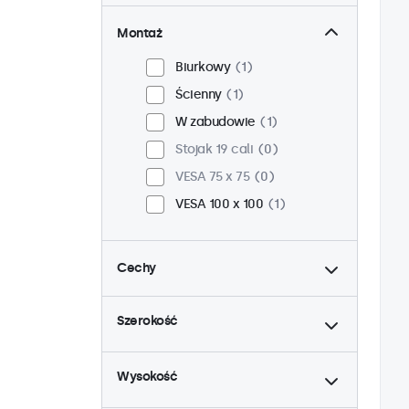
Montaż
Biurkowy
1
Ścienny
1
W zabudowie
1
Stojak 19 cali
0
VESA 75 x 75
0
VESA 100 x 100
1
Cechy
do
4:3 / 5:4
0
Szerokość
9-36 woltów
1
do
Ściemnianie
1
Wysokość
Odtwarzacz multimedialny
USB
1