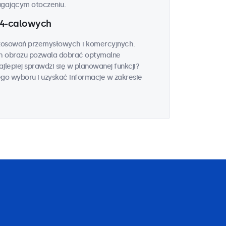
agającym otoczeniu.
24-calowych
stosowań przemysłowych i komercyjnych.
ch obrazu pozwala dobrać optymalne
jlepiej sprawdzi się w planowanej funkcji?
ego wyboru i uzyskać informacje w zakresie