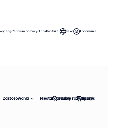
 wycenę
Centrum pomocy
O nas
Kontakt
PL
Logowanie
jnych. Te 24-calowe monitory
zemu można je bezproblemowo
Zastosowania
Niestandardowe rozwiązania
Szukaj
Koszyk
Sortowanie:
Popularność