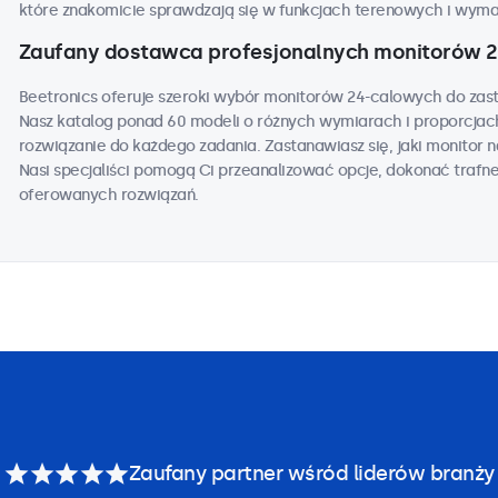
które znakomicie sprawdzają się w funkcjach terenowych i wym
Zaufany dostawca profesjonalnych monitorów 
Beetronics oferuje szeroki wybór monitorów 24-calowych do za
Nasz katalog ponad 60 modeli o różnych wymiarach i proporcja
rozwiązanie do każdego zadania. Zastanawiasz się, jaki monitor na
Nasi specjaliści pomogą Ci przeanalizować opcje, dokonać trafn
oferowanych rozwiązań.
Zaufany partner wśród liderów branży