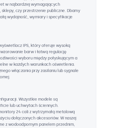
wet w najbardziej wymagających
 sklepy, czy przestrzenie publiczne. Dbamy
ałą wydajność, wymiary i specyfikacje
yświetlacz IPS, który oferuje wysoką
odwzorowanie barw i łatwą regulację
i możliwości wyboru między połyskującym a
elne w każdych warunkach oświetlenia.
go włączania przy zasilaniu lub sygnale
iomej.
figuracji. Wszystkie modele są
ficie lub uchwytach ściennych.
onitory 24 cali z wytrzymałą metalową
użyciu dołączonych akcesoriów. W naszej
czne z wodoodpornym panelem przednim,