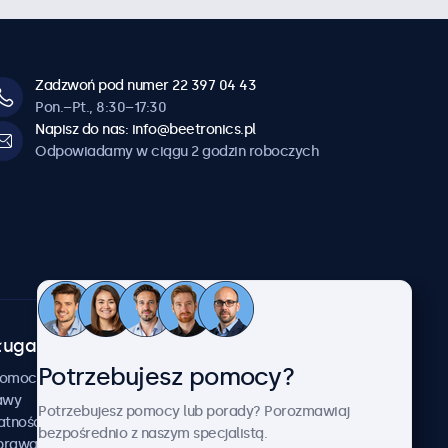
Zadzwoń pod numer 22 397 04 43
Pon.–Pt., 8:30–17:30
Napisz do nas: info@beetronics.pl
Odpowiadamy w ciągu 2 godzin roboczych
uga klienta
O firmie
Potrzebujesz pomocy?
Beetronics
pomocy
awy
Przykłady zastosowania
Potrzebujesz pomocy lub porady? Porozmawiaj
atności
Aktualności i informacje
bezpośrednio z naszym specjalistą.
aprawa