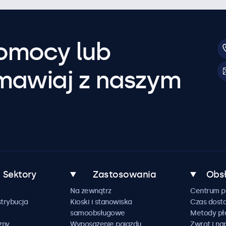
pomocy lub
mawiaj z naszym
Sektory
Zastosowania
Obsł
Na zewnątrz
Centrum 
trybucja
Kioski i stanowiska
Czas dost
samoobsługowe
Metody pł
zny
Wyposażenie pojazdu
Zwrot i n