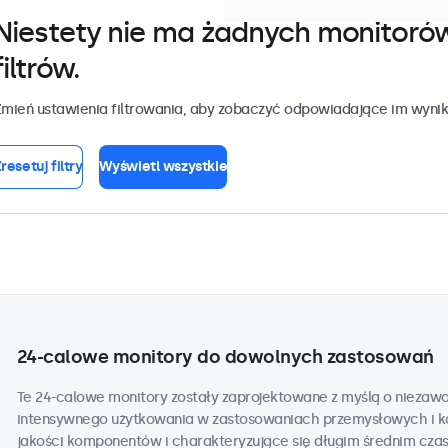
Niestety nie ma żadnych monitoró
filtrów.
mień ustawienia filtrowania, aby zobaczyć odpowiadające im wynik
resetuj filtry
Wyświetl wszystkie
24-calowe monitory do dowolnych zastosowań
Te 24-calowe monitory zostały zaprojektowane z myślą o niezaw
intensywnego użytkowania w zastosowaniach przemysłowych i k
jakości komponentów i charakteryzujące się długim średnim cza