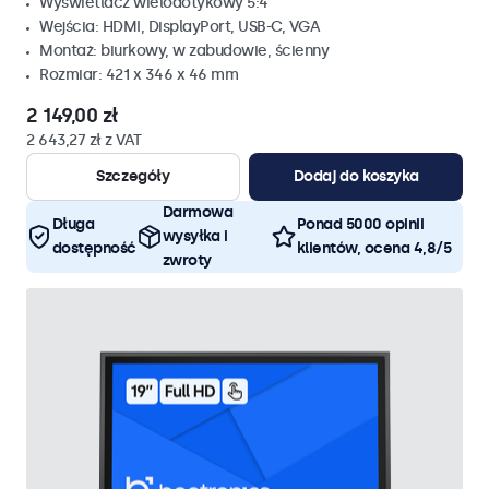
Wyświetlacz wielodotykowy 5:4
Wejścia: HDMI, DisplayPort, USB-C, VGA
Montaż: biurkowy, w zabudowie, ścienny
Rozmiar: 421 x 346 x 46 mm
2 149,00 zł
2 643,27 zł z VAT
Szczegóły
Dodaj do koszyka
Darmowa
Długa
Ponad 5000 opinii
wysyłka i
dostępność
klientów, ocena 4,8/5
zwroty