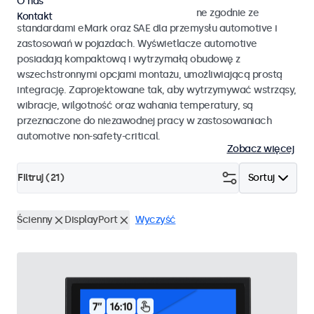
O nas
Monitory i ekrany dotykowe opracowane zgodnie ze
Kontakt
standardami eMark oraz SAE dla przemysłu automotive i
zastosowań w pojazdach. Wyświetlacze automotive
posiadają kompaktową i wytrzymałą obudowę z
wszechstronnymi opcjami montażu, umożliwiającą prostą
integrację. Zaprojektowane tak, aby wytrzymywać wstrząsy,
wibracje, wilgotność oraz wahania temperatury, są
przeznaczone do niezawodnej pracy w zastosowaniach
automotive non-safety-critical.
Zobacz więcej
Filtruj (
21
)
Sortuj
Ścienny
DisplayPort
Wyczyść