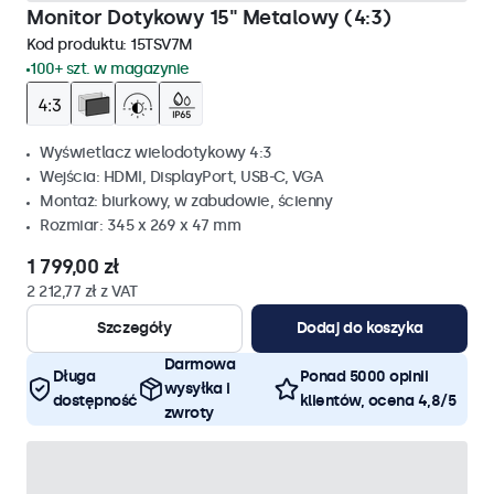
Monitor Dotykowy 15" Metalowy (4:3)
Kod produktu:
15TSV7M
100+ szt. w magazynie
Wyświetlacz wielodotykowy 4:3
Wejścia: HDMI, DisplayPort, USB-C, VGA
Montaż: biurkowy, w zabudowie, ścienny
Rozmiar: 345 x 269 x 47 mm
1 799,00 zł
2 212,77 zł z VAT
Szczegóły
Dodaj do koszyka
Darmowa
Długa
Ponad 5000 opinii
wysyłka i
dostępność
klientów, ocena 4,8/5
zwroty