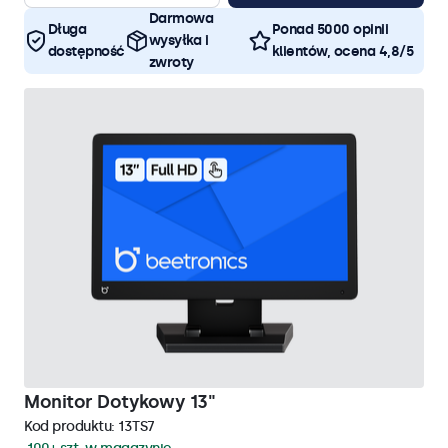
Darmowa
Długa
Ponad 5000 opinii
wysyłka i
dostępność
klientów, ocena 4,8/5
zwroty
Monitor Dotykowy 13"
Kod produktu:
13TS7