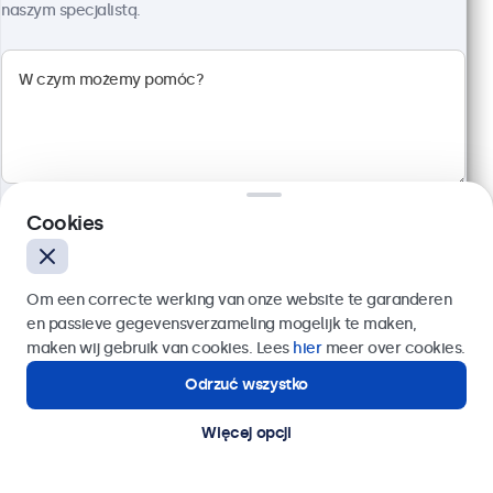
naszym specjalistą.
Kod produktu:
32TS7M
100+ szt. w magazynie
Wielopunktowy panel dotykowy Full HD
Wejścia: HDMI, DisplayPort, USB-C, VGA
Montaż: biurkowy, w zabudowie, ścienny
Rozmiar: 745 x 440 x 46 mm
Cookies
3 099,00 zł
3 811,77 zł z VAT
Wyślij
Om een correcte werking van onze website te garanderen
Szczegóły
Dodaj do koszyka
en passieve gegevensverzameling mogelijk te maken,
Lub zadzwoń pod numer:
22 397 04 43
maken wij gebruik van cookies. Lees
hier
meer over cookies.
Odrzuć wszystko
Potrzebujesz pomocy?
Zaufany partner wśród liderów branży
Kontakt ze specjalistą.
Więcej opcji