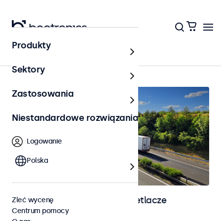
Produkty
Strona główna
Sektory
Zastosowania
Niestandardowe rozwiązania
Logowanie
Polska
Monitory automotive i wyświetlacze
Zleć wycenę
Centrum pomocy
dotykowe