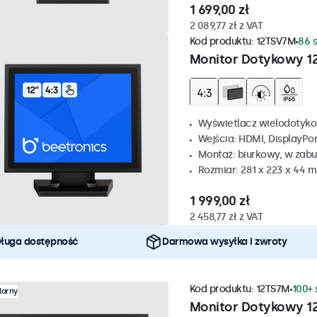
1 699,00 zł
2 089,77 zł z VAT
Kod produktu:
12TSV7M
86 
Monitor Dotykowy 12
Wyświetlacz wielodotyko
Wejścia: HDMI, DisplayPo
Montaż: biurkowy, w zabu
Rozmiar: 281 x 223 x 44 
1 999,00 zł
2 458,77 zł z VAT
ługa dostępność
Darmowa wysyłka i zwroty
Kod produktu:
12TS7M
100+ 
larny
Monitor Dotykowy 1