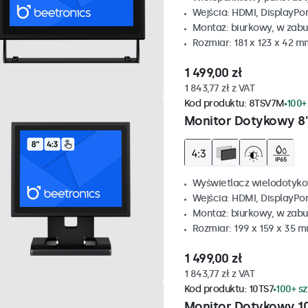
Wejścia: HDMI, DisplayPo
Montaż: biurkowy, w zabu
Rozmiar: 181 x 123 x 42 m
1 499,00 zł
1 843,77 zł z VAT
Kod produktu:
8TSV7M
100+
Monitor Dotykowy 8"
Wyświetlacz wielodotyko
Wejścia: HDMI, DisplayPo
Montaż: biurkowy, w zabu
Rozmiar: 199 x 159 x 35 
1 499,00 zł
1 843,77 zł z VAT
Kod produktu:
10TS7
100+ s
Monitor Dotykowy 1