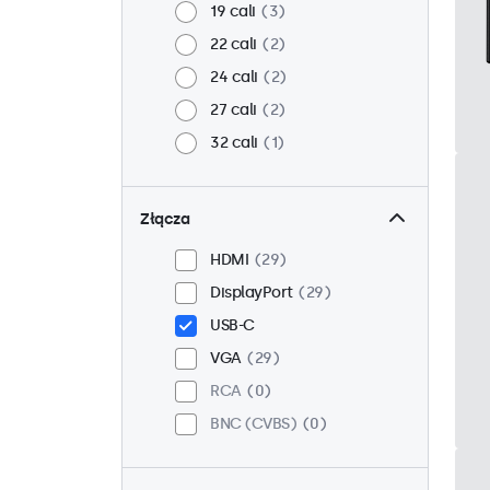
19 cali
3
22 cali
2
24 cali
2
27 cali
2
32 cali
1
Złącza
HDMI
29
DisplayPort
29
USB-C
VGA
29
RCA
0
BNC (CVBS)
0