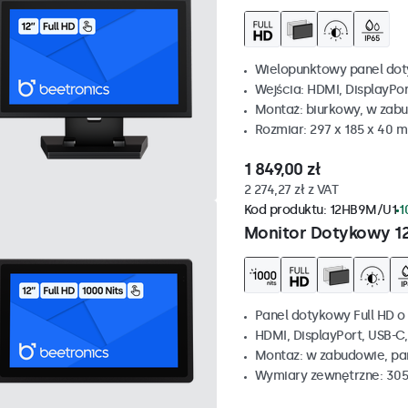
Wielopunktowy panel dot
Wejścia: HDMI, DisplayPo
Montaż: biurkowy, w zabu
Rozmiar: 297 x 185 x 40 
1 849,00 zł
2 274,27 zł z VAT
Kod produktu:
12HB9M/U1
1
Monitor Dotykowy 1
Panel dotykowy Full HD o 
HDMI, DisplayPort, USB-C
Montaz: w zabudowie, p
Wymiary zewnętrzne: 305