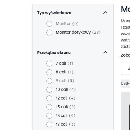
Mo
Typ wyświetlacza
Moni
Monitor
0
i za
Monitor dotykowy
29
wsze
wstr
zast
Przekątna ekranu
Zoba
7 cali
1
8 cali
1
9 cali
0
USB-
10 cali
4
12 cali
4
13 cali
2
15 cali
4
17 cali
3