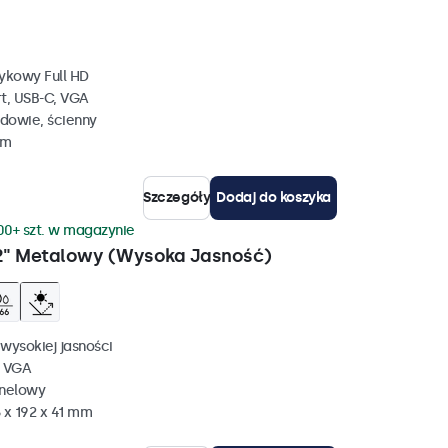
ykowy Full HD
rt, USB-C, VGA
dowie, ścienny
mm
Szczegóły
Dodaj do koszyka
00+ szt. w magazynie
2" Metalowy (Wysoka Jasność)
wysokiej jasności
, VGA
anelowy
 x 192 x 41 mm