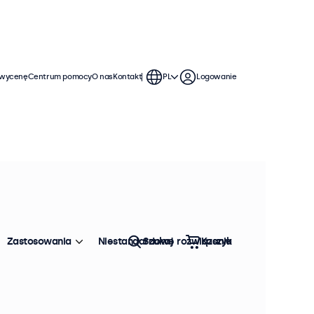
 wycenę
Centrum pomocy
O nas
Kontakt
PL
Logowanie
Zastosowania
Niestandardowe rozwiązania
Szukaj
Koszyk