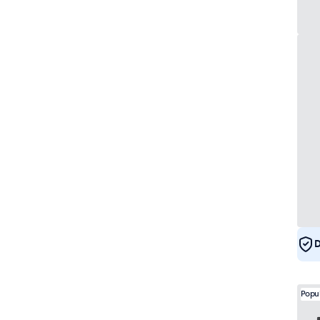
D
Popu