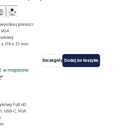
wysokiej jasności
, VGA
anelowy
 x 178 x 37 mm
Szczegóły
Dodaj do koszyka
zt. w magazynie
2"
ykowy Full HD
rt, USB-C, VGA
y
mm