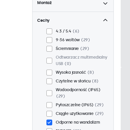
Montaż
Biurkowy
21
Ścienny
21
Cechy
Panelowy
8
4:3 / 5:4
6
W zabudowie
25
9-36 woltów
29
Stojak 19 cali
16
Ściemnianie
29
VESA 75 x 75
17
Odtwarzacz multimedialny
VESA 100 x 100
12
USB
0
Wysoka jasność
8
Czytelne w słońcu
8
Wodoodporność (IP65)
29
Pyłoszczelne (IP65)
29
Ciągłe użytkowanie
29
Odporne na wandalizm