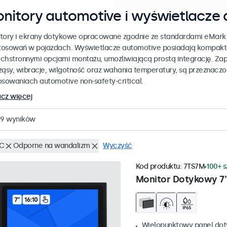
nitory automotive i wyświetlacze
tory i ekrany dotykowe opracowane zgodnie ze standardami eMark 
stosowań w pojazdach. Wyświetlacze automotive posiadają kompak
chstronnymi opcjami montażu, umożliwiającą prostą integrację. Z
ząsy, wibracje, wilgotność oraz wahania temperatury, są przeznacz
osowaniach automotive non-safety-critical.
cz więcej
29
wyników
C
Odporne na wandalizm
Wyczyść
Kod produktu:
7TS7M
100+ 
Monitor Dotykowy 7
Wielopunktowy panel do