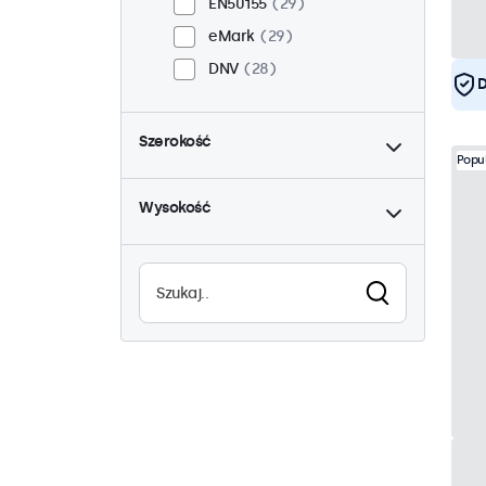
EN50155
29
eMark
29
DNV
28
D
do
Szerokość
Popu
do
Wysokość