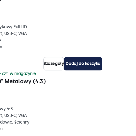
ykowy Full HD
rt, USB-C, VGA
y
mm
Szczegóły
Dodaj do koszyka
+ szt. w magazynie
" Metalowy (4:3)
wy 4:3
rt, USB-C, VGA
dowie, ścienny
mm