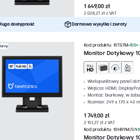
1 649,00 zł
2 028,27 zł z VAT
ługa dostępność
Darmowa wysyłka i zwroty
Kod produktu:
10TS7M
100+ 
larny
Monitor Dotykowy 1
Wielopunktowy panel dot
Wejścia: HDMI, DisplayPo
Montaż: biurkowy, w zabu
Rozmiar: 249 x 170 x 40 
1 749,00 zł
2 151,27 zł z VAT
Kod produktu:
10HB9M/U1
1
Monitor Dotykowy 1