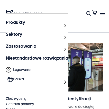
Produkty
Strona główna
Sektory
Zastosowania
Niestandardowe rozwiązania
Logowanie
Polska
Ekrany do kontroli dostępu i identyfikacji
Zleć wycenę
Centrum pomocy
Monitory i ekrany dotykowe zaprojektowane do ciągłej