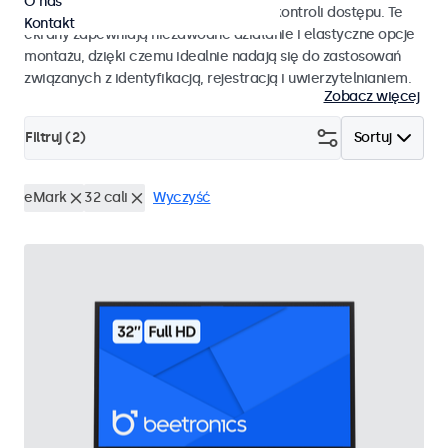
O nas
pracy i płynnej integracji z systemami kontroli dostępu. Te
Kontakt
ekrany zapewniają niezawodne działanie i elastyczne opcje
montażu, dzięki czemu idealnie nadają się do zastosowań
związanych z identyfikacją, rejestracją i uwierzytelnianiem.
Zobacz więcej
Filtruj (
2
)
Sortuj
eMark
32 cali
Wyczyść