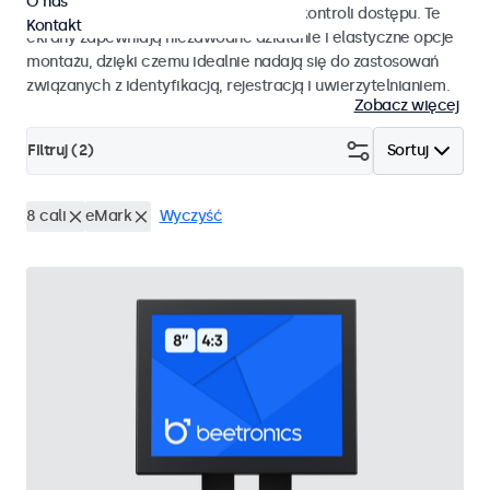
O nas
pracy i płynnej integracji z systemami kontroli dostępu. Te
Kontakt
ekrany zapewniają niezawodne działanie i elastyczne opcje
montażu, dzięki czemu idealnie nadają się do zastosowań
związanych z identyfikacją, rejestracją i uwierzytelnianiem.
Zobacz więcej
Filtruj (
2
)
Sortuj
8 cali
eMark
Wyczyść