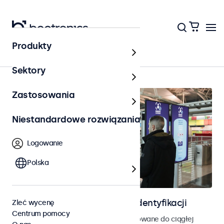
Produkty
Kontrola dostępu
Sektory
Zastosowania
Niestandardowe rozwiązania
Logowanie
Polska
Ekrany do kontroli dostępu i identyfikacji
Zleć wycenę
Centrum pomocy
Monitory i ekrany dotykowe zaprojektowane do ciągłej