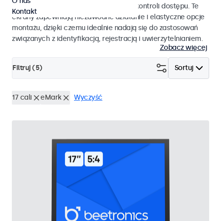
O nas
pracy i płynnej integracji z systemami kontroli dostępu. Te
Kontakt
ekrany zapewniają niezawodne działanie i elastyczne opcje
montażu, dzięki czemu idealnie nadają się do zastosowań
związanych z identyfikacją, rejestracją i uwierzytelnianiem.
Zobacz więcej
Filtruj (
5
)
Sortuj
17 cali
eMark
Wyczyść