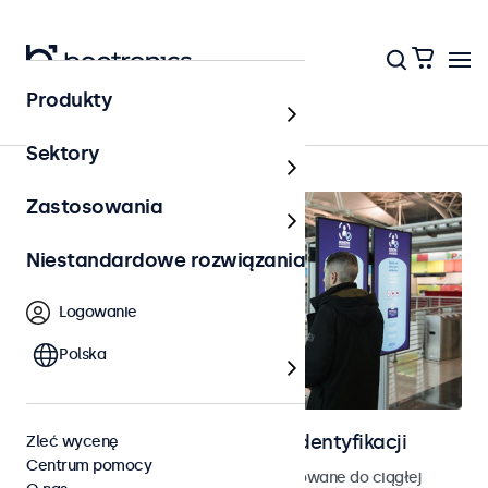
Produkty
Kontrola dostępu
Sektory
Zastosowania
Niestandardowe rozwiązania
Logowanie
Polska
Ekrany do kontroli dostępu i identyfikacji
Zleć wycenę
Centrum pomocy
Monitory i ekrany dotykowe zaprojektowane do ciągłej