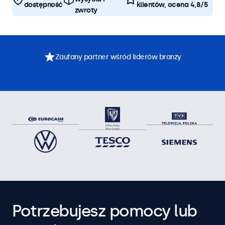
dostępność
klientów, ocena 4,8/5
zwroty
Zaufany partner wśród liderów branży
Potrzebujesz pomocy lub