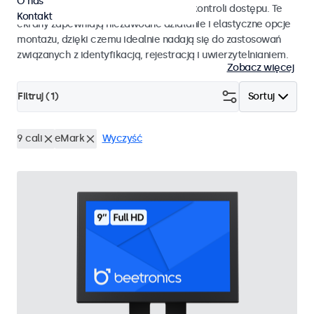
O nas
pracy i płynnej integracji z systemami kontroli dostępu. Te
Kontakt
ekrany zapewniają niezawodne działanie i elastyczne opcje
montażu, dzięki czemu idealnie nadają się do zastosowań
związanych z identyfikacją, rejestracją i uwierzytelnianiem.
Zobacz więcej
Filtruj (
1
)
Sortuj
9 cali
eMark
Wyczyść