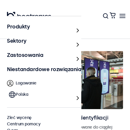
Produkty
Kontrola dostępu
Sektory
Zastosowania
Niestandardowe rozwiązania
Logowanie
Polska
Ekrany do kontroli dostępu i identyfikacji
Zleć wycenę
Centrum pomocy
Monitory i ekrany dotykowe zaprojektowane do ciągłej