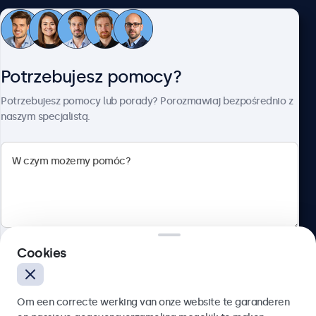
Obsługa klienta
Potrzebujesz pomocy?
O firmie Beetronics
Potrzebujesz pomocy lub porady? Porozmawiaj bezpośrednio z
naszym specjalistą.
Beetronics
ul. Marszałkowska 126/134, Warszawa, 00-008, Polska
4.8/5 ocenione przez 5000+ firm
Cookies
Polski
Wyślij
Om een correcte werking van onze website te garanderen