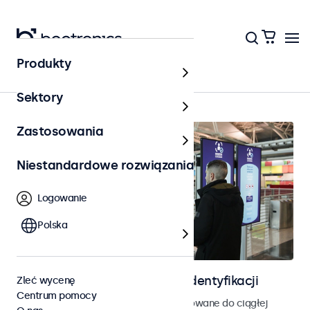
Produkty
Kontrola dostępu
Sektory
Zastosowania
Niestandardowe rozwiązania
Logowanie
Polska
Ekrany do kontroli dostępu i identyfikacji
Zleć wycenę
Centrum pomocy
Monitory i ekrany dotykowe zaprojektowane do ciągłej