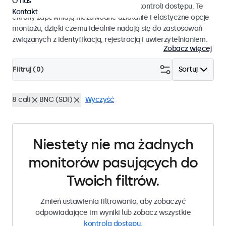
O nas
pracy i płynnej integracji z systemami kontroli dostępu. Te
Kontakt
ekrany zapewniają niezawodne działanie i elastyczne opcje
montażu, dzięki czemu idealnie nadają się do zastosowań
związanych z identyfikacją, rejestracją i uwierzytelnianiem.
Zobacz więcej
Filtruj (
0
)
Sortuj
8 cali
BNC (SDI)
Wyczyść
Niestety nie ma żadnych
monitorów pasujących do
Twoich filtrów.
Zmień ustawienia filtrowania, aby zobaczyć
odpowiadające im wyniki lub zobacz wszystkie
kontrola dostępu
.