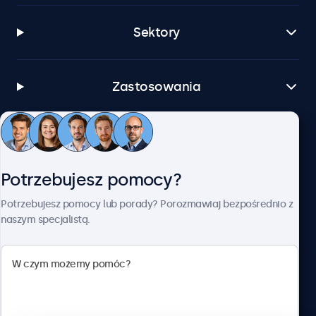
Sektory
Zastosowania
Obsługa klienta
Potrzebujesz pomocy?
O firmie Beetronics
Potrzebujesz pomocy lub porady? Porozmawiaj bezpośrednio z
naszym specjalistą.
Beetronics
ul. Marszałkowska 126/134, Warszawa, 00-008, Polska