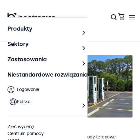
Produkty
Strona główna
Sektory
Zastosowania
Niestandardowe rozwiązania
Logowanie
Polska
Terenowe monitory dotykowe
Zleć wycenę
Centrum pomocy
Poznaj nasze odporne na działanie pogody terenowe