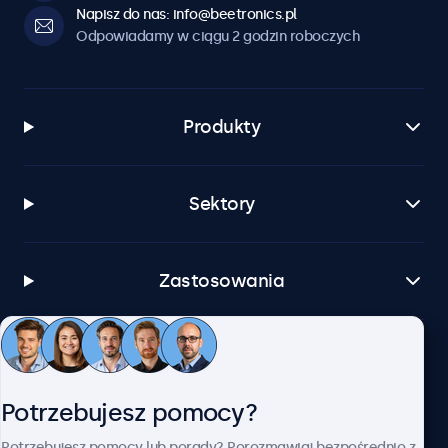
Napisz do nas: info@beetronics.pl
Odpowiadamy w ciągu 2 godzin roboczych
Produkty
Sektory
Zastosowania
Obsługa klienta
Potrzebujesz pomocy?
O firmie Beetronics
Potrzebujesz pomocy lub porady? Porozmawiaj bezpośrednio z