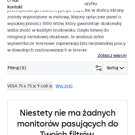
O nas
monitory dotykowe przystosowane do użytku
Kontakt
przemysłowego i komercyjnego. Czytelne w słońcu ekrany
zostały wyposażone w matowy, klejony optycznie panel o
wysokiej jasności 1000 nitów, który gwarantuje doskonałą
widoczność w każdym środowisku. Dzięki łatwej do
integracji metalowej obudowie, te wodoszczelne
wyświetlacze terenowe zapewniają lata niezawodnej pracy
w dowolnych zastosowaniach w terenie.
Zobacz więcej
Filtruj (
0
)
Sortuj
VESA 75 x 75
9 cali
Wyczyść
Niestety nie ma żadnych
monitorów pasujących do
Twoich filtrów.