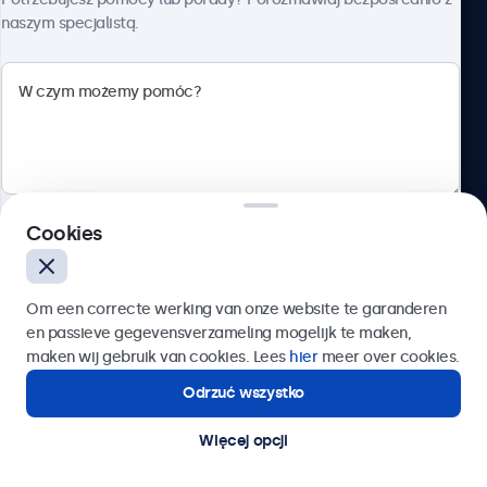
naszym specjalistą.
Beetronics
ul. Marszałkowska 126/134, Warszawa, 00-008, Polska
4.8/5 ocenione przez 5000+ firm
Cookies
Polski
Wyślij
Om een correcte werking van onze website te garanderen
en passieve gegevensverzameling mogelijk te maken,
Lub zadzwoń pod numer:
22 397 04 43
maken wij gebruik van cookies. Lees
hier
meer over cookies.
Odrzuć wszystko
Potrzebujesz pomocy?
Kontakt ze specjalistą.
Więcej opcji
© 2026 Beetronics