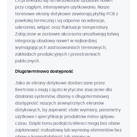
co przekłada się na niezawodne działanie nawet
przy ciągłym, intensywnym użytkowaniu. Nasze
terenowe ekrany dotykowe zawierają płytkę PCB z
powłoką termiczną i są odporne na wibracje,
uderzenia, wilgoć oraz fluktuacje temperatury.
Załączone w zestawie akcesoria umożliwiają łatwą
integrację obudowy nawet w najbardziej
wymagających zastosowaniach terenowych,
zakładach produkcyjnych i przestrzeniach
publicznych.
Długoterminowa dostępność
Jako że ekrany dotykowe dostarczane przez
Beetronics mają często krytyczne znaczenie dla
działania systemów, dbamy o długoterminową
dostępność naszych zewnętrznych ekranów
dotykowych, by zapewnić stałe wymiary, parametry
użytkowe i specyfikacje produktów mimo upływu
czasu. Dzięki temu podejściu klienci mogą bez obaw
zaplanować rozbudowę lub wymianę elementów bez
obaw o kompatybilność lub zmiany w