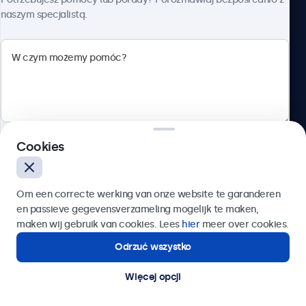
naszym specjalistą.
Beetronics
ul. Marszałkowska 126/134, Warszawa, 00-008, Polska
4.8/5 ocenione przez 5000+ firm
Cookies
Polski
Wyślij
Om een correcte werking van onze website te garanderen
en passieve gegevensverzameling mogelijk te maken,
Lub zadzwoń pod numer:
22 397 04 43
maken wij gebruik van cookies. Lees
hier
meer over cookies.
Odrzuć wszystko
Potrzebujesz pomocy?
Kontakt ze specjalistą.
Więcej opcji
© 2026 Beetronics