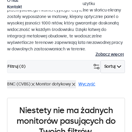
O nas
monitory dotykowe przystosowane do użytku
Kontakt
przemysłowego i komercyjnego. Czytelne w słońcu ekrany
zostały wyposażone w matowy, klejony optycznie panel o
wysokiej jasności 1000 nitów, który gwarantuje doskonałą
widoczność w każdym środowisku. Dzięki łatwej do
integracji metalowej obudowie, te wodoszczelne
wyświetlacze terenowe zapewniają lata niezawodnej pracy
w dowolnych zastosowaniach w terenie.
Zobacz więcej
Filtruj (
0
)
Sortuj
BNC (CVBS)
Monitor dotykowy
Wyczyść
Niestety nie ma żadnych
monitorów pasujących do
Twoich filtrów.