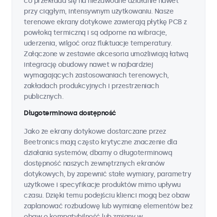
co przekłada się na niezawodne działanie nawet
przy ciągłym, intensywnym użytkowaniu. Nasze
terenowe ekrany dotykowe zawierają płytkę PCB z
powłoką termiczną i są odporne na wibracje,
uderzenia, wilgoć oraz fluktuacje temperatury.
Załączone w zestawie akcesoria umożliwiają łatwą
integrację obudowy nawet w najbardziej
wymagających zastosowaniach terenowych,
zakładach produkcyjnych i przestrzeniach
publicznych.
Długoterminowa dostępność
Jako że ekrany dotykowe dostarczane przez
Beetronics mają często krytyczne znaczenie dla
działania systemów, dbamy o długoterminową
dostępność naszych zewnętrznych ekranów
dotykowych, by zapewnić stałe wymiary, parametry
użytkowe i specyfikacje produktów mimo upływu
czasu. Dzięki temu podejściu klienci mogą bez obaw
zaplanować rozbudowę lub wymianę elementów bez
obaw o kompatybilność lub zmiany w