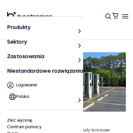
Produkty
Strona główna
Sektory
Zastosowania
Niestandardowe rozwiązania
Logowanie
Polska
Terenowe monitory dotykowe
Zleć wycenę
Centrum pomocy
Poznaj nasze odporne na działanie pogody terenowe