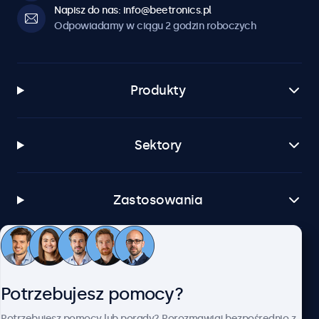
Napisz do nas: info@beetronics.pl
Odpowiadamy w ciągu 2 godzin roboczych
Produkty
Sektory
Zastosowania
Obsługa klienta
Potrzebujesz pomocy?
O firmie Beetronics
Potrzebujesz pomocy lub porady? Porozmawiaj bezpośrednio z