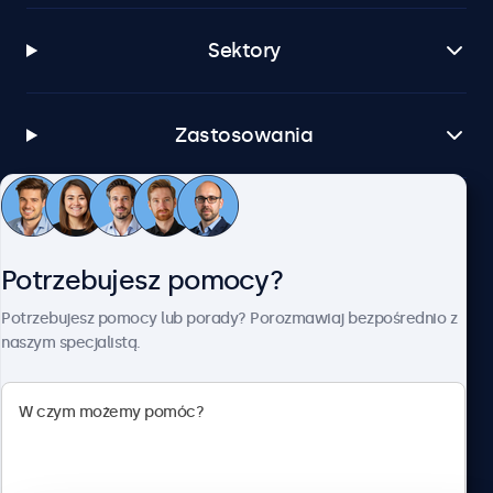
Sektory
Zastosowania
Obsługa klienta
Potrzebujesz pomocy?
O firmie Beetronics
Potrzebujesz pomocy lub porady? Porozmawiaj bezpośrednio z
naszym specjalistą.
Beetronics
ul. Marszałkowska 126/134, Warszawa, 00-008, Polska