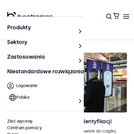
Produkty
Kontrola dostępu
Sektory
Zastosowania
Niestandardowe rozwiązania
Logowanie
Polska
Ekrany do kontroli dostępu i identyfikacji
Zleć wycenę
Centrum pomocy
Monitory i ekrany dotykowe zaprojektowane do ciągłej