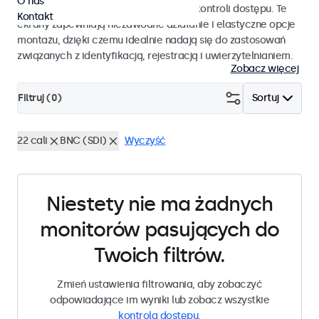
O nas
pracy i płynnej integracji z systemami kontroli dostępu. Te
Kontakt
ekrany zapewniają niezawodne działanie i elastyczne opcje
montażu, dzięki czemu idealnie nadają się do zastosowań
związanych z identyfikacją, rejestracją i uwierzytelnianiem.
Zobacz więcej
Filtruj (
0
)
Sortuj
22 cali
BNC (SDI)
Wyczyść
Niestety nie ma żadnych
monitorów pasujących do
Twoich filtrów.
Zmień ustawienia filtrowania, aby zobaczyć
odpowiadające im wyniki lub zobacz wszystkie
kontrola dostępu
.